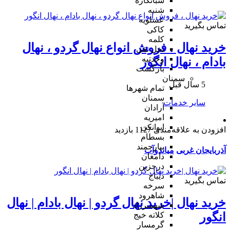
شبانکاره
شنبه
عسلویه
تماس بگیرید
کاکی
کلمه
خرید نهال ، فروش انواع نهال گردو ، نهال
نخل تقی
وحدتیه
بادام ، نهال انگور
بازگشت
سمنان
5 سال قبل
تمام شهر‌ها
سمنان
سایر خدمات
آرادان
امیریه
ایوانکی
افزودن به علاقه‌مندی
1127 بازدید
بسطام
بیارجمند
آذربایجان غربی
میاندوآب
دامغان
درجزین
دیباج
تماس بگیرید
سرخه
شاهرود
خرید نهال |خرید نهال گردو | نهال بادام | نهال
شهمیرزاد
انگور
کلاته خیج
گرمسار