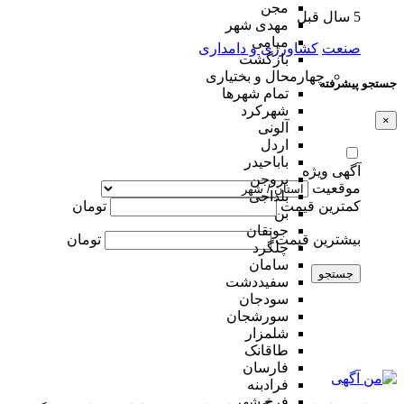
مجن
5 سال قبل
مهدی شهر
میامی
صنعت
کشاورزی و دامداری
بازگشت
چهارمحال و بختیاری
جستجو پیشرفته
تمام شهر‌ها
شهرکرد
×
آلونی
اردل
باباحیدر
آگهی ویژه
بروجن
موقعیت
بلداجی
کمترین قیمت
تومان
بن
جونقان
بیشترین قیمت
تومان
چلگرد
سامان
جستجو
سفیددشت
سودجان
سورشجان
شلمزار
طاقانک
فارسان
فرادبنه
فرخ شهر