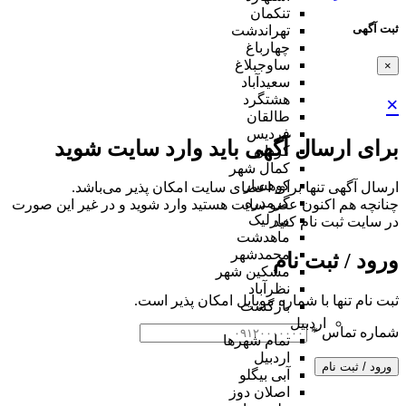
تنکمان
ثبت آگهی
تهراندشت
چهارباغ
ساوجبلاغ
×
سعیدآباد
هشتگرد
×
طالقان
فردیس
برای ارسال آگهی باید وارد سایت شوید
کردان
کمال شهر
کوهسار
ارسال آگهی تنها برای اعضای سایت امکان پذیر می‌باشد.
گرمدره
چنانچه هم‌ اکنون عضو سایت هستید وارد شوید و در غیر این صورت
مارلیک
در سایت ثبت نام کنید
ماهدشت
محمدشهر
ورود / ثبت نام
مشکین شهر
نظرآباد
ثبت نام تنها با شماره موبایل امکان پذیر است.
بازگشت
اردبیل
شماره تماس
*
تمام شهر‌ها
اردبیل
ورود / ثبت نام
آبی بیگلو
اصلان دوز