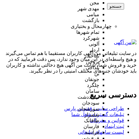
مجن
جستجو
مهدی شهر
میامی
بازگشت
چهارمحال و بختیاری
تمام شهر‌ها
شهرکرد
آلونی
اردل
در سایت تبلیغاتی من آگهی کاربران مستقیما با هم تماس می‌گیرند
باباحیدر
و هیچ واسطه‌ای در این میان وجود ندارد، پس دقت فرمایید که در
بروجن
خرید و فروشِ شما، سایت من آگهی هیچ دخالتی نداشته و کاربران
بلداجی
باید خودشان جنبه‌های مختلف امنیتی را در نظر بگیرند.
بن
جونقان
چلگرد
سامان
دسترسی سریع
سفیددشت
سودجان
طراحی سایت :‌ ققنوس پارس
سورشجان
تبلیغات گسترده شغل شما
شلمزار
قوانین و مقررات
طاقانک
ثبت اینماد
فارسان
لیست سایتهای تبلیغاتی
فرادبنه
فرخ شهر