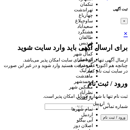
تنکمان
ثبت آگهی
تهراندشت
چهارباغ
ساوجبلاغ
×
سعیدآباد
هشتگرد
×
طالقان
فردیس
برای ارسال آگهی باید وارد سایت شوید
کردان
کمال شهر
کوهسار
ارسال آگهی تنها برای اعضای سایت امکان پذیر می‌باشد.
گرمدره
چنانچه هم‌ اکنون عضو سایت هستید وارد شوید و در غیر این صورت
مارلیک
در سایت ثبت نام کنید
ماهدشت
محمدشهر
ورود / ثبت نام
مشکین شهر
نظرآباد
ثبت نام تنها با شماره موبایل امکان پذیر است.
بازگشت
اردبیل
شماره تماس
*
تمام شهر‌ها
اردبیل
ورود / ثبت نام
آبی بیگلو
اصلان دوز