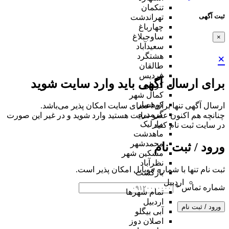
تنکمان
ثبت آگهی
تهراندشت
چهارباغ
ساوجبلاغ
×
سعیدآباد
هشتگرد
×
طالقان
فردیس
برای ارسال آگهی باید وارد سایت شوید
کردان
کمال شهر
کوهسار
ارسال آگهی تنها برای اعضای سایت امکان پذیر می‌باشد.
گرمدره
چنانچه هم‌ اکنون عضو سایت هستید وارد شوید و در غیر این صورت
مارلیک
در سایت ثبت نام کنید
ماهدشت
محمدشهر
ورود / ثبت نام
مشکین شهر
نظرآباد
ثبت نام تنها با شماره موبایل امکان پذیر است.
بازگشت
اردبیل
شماره تماس
*
تمام شهر‌ها
اردبیل
ورود / ثبت نام
آبی بیگلو
اصلان دوز