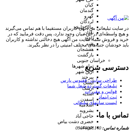
کیان
گندمان
گهرو
لردگان
مال خلیفه
در سایت تبلیغاتی من آگهی کاربران مستقیما با هم تماس می‌گیرند
ناغان
و هیچ واسطه‌ای در این میان وجود ندارد، پس دقت فرمایید که در
نافچ
خرید و فروشِ شما، سایت من آگهی هیچ دخالتی نداشته و کاربران
نقنه
باید خودشان جنبه‌های مختلف امنیتی را در نظر بگیرند.
هفشجان
بازگشت
خراسان جنوبی
تمام شهر‌ها
دسترسی سریع
آرین شهر
بیرجند
طراحی سایت :‌ ققنوس پارس
آیسک
تبلیغات گسترده شغل شما
ارسک
قوانین و مقررات
اسدیه
ثبت اینماد
اسفدن
لیست سایتهای تبلیغاتی
اسلامیه
بشرویه
تماس با ما
حاجی آباد
خضری دشت بیاض
خوسف
شماره تماس:
09170261140