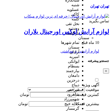
شبانکاره
شنبه
تهران
تهران
عسلویه
کاکی
کلمه
تماس بگیرید
نخل تقی
وحدتیه
لوازم آرایش لوکس اورجینال بلاران
بازگشت
سمنان
10 ماه قبل
تمام شهر‌ها
سمنان
لوازم آرایشی و بهداشتی
آرادان
امیریه
جستجو پیشرفته
ایوانکی
بسطام
بیارجمند
×
دامغان
درجزین
آگهی ویژه
دیباج
موقعیت
سرخه
شاهرود
کمترین قیمت
تومان
شهمیرزاد
بیشترین قیمت
تومان
کلاته خیج
گرمسار