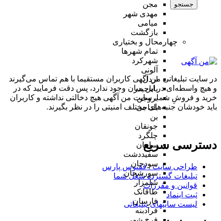
مجن
جستجو
مهدی شهر
میامی
بازگشت
چهارمحال و بختیاری
تمام شهر‌ها
شهرکرد
آلونی
در سایت تبلیغاتی من آگهی کاربران مستقیما با هم تماس می‌گیرند
اردل
و هیچ واسطه‌ای در این میان وجود ندارد، پس دقت فرمایید که در
باباحیدر
خرید و فروشِ شما، سایت من آگهی هیچ دخالتی نداشته و کاربران
بروجن
باید خودشان جنبه‌های مختلف امنیتی را در نظر بگیرند.
بلداجی
بن
جونقان
چلگرد
دسترسی سریع
سامان
سفیددشت
سودجان
طراحی سایت :‌ ققنوس پارس
سورشجان
تبلیغات گسترده شغل شما
شلمزار
قوانین و مقررات
طاقانک
ثبت اینماد
فارسان
لیست سایتهای تبلیغاتی
فرادبنه
فرخ شهر