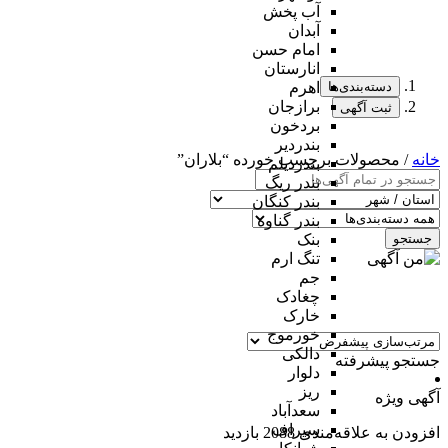
آب پخش
آبدان
امام حسن
انارستان
دسته‌بندی‌ها
اهرم
برازجان
ثبت آگهی
بردخون
بندردیر
خانه
/ محصولات برچسب خورده “بلاران”
بندردیلم
بندر ریگ
بندر کنگان
بندر گناوه
جستجو
بنک
تنگ ارم
جم
چغادک
خارک
خورموج
دالکی
جستجو پیشرفته
دلوار
ریز
آگهی ویژه
سعدآباد
سیراف
افزودن به علاقه‌مندی
2088 بازدید