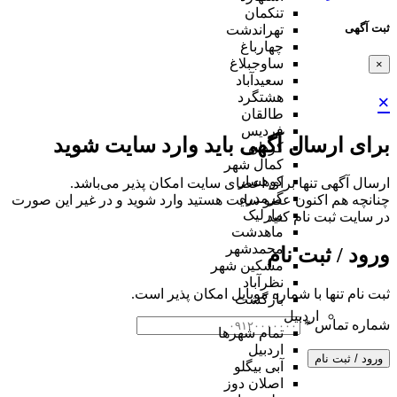
تنکمان
ثبت آگهی
تهراندشت
چهارباغ
ساوجبلاغ
×
سعیدآباد
هشتگرد
×
طالقان
فردیس
برای ارسال آگهی باید وارد سایت شوید
کردان
کمال شهر
کوهسار
ارسال آگهی تنها برای اعضای سایت امکان پذیر می‌باشد.
گرمدره
چنانچه هم‌ اکنون عضو سایت هستید وارد شوید و در غیر این صورت
مارلیک
در سایت ثبت نام کنید
ماهدشت
محمدشهر
ورود / ثبت نام
مشکین شهر
نظرآباد
ثبت نام تنها با شماره موبایل امکان پذیر است.
بازگشت
اردبیل
شماره تماس
*
تمام شهر‌ها
اردبیل
ورود / ثبت نام
آبی بیگلو
اصلان دوز