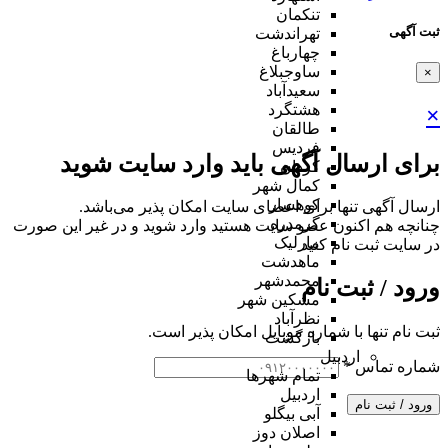
تنکمان
ثبت آگهی
تهراندشت
چهارباغ
ساوجبلاغ
×
سعیدآباد
هشتگرد
×
طالقان
فردیس
برای ارسال آگهی باید وارد سایت شوید
کردان
کمال شهر
کوهسار
ارسال آگهی تنها برای اعضای سایت امکان پذیر می‌باشد.
گرمدره
چنانچه هم‌ اکنون عضو سایت هستید وارد شوید و در غیر این صورت
مارلیک
در سایت ثبت نام کنید
ماهدشت
محمدشهر
ورود / ثبت نام
مشکین شهر
نظرآباد
ثبت نام تنها با شماره موبایل امکان پذیر است.
بازگشت
اردبیل
شماره تماس
*
تمام شهر‌ها
اردبیل
ورود / ثبت نام
آبی بیگلو
اصلان دوز