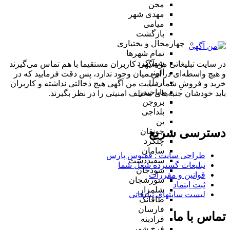
مجن
مهدی شهر
میامی
بازگشت
چهارمحال و بختیاری
تمام شهر‌ها
شهرکرد
در سایت تبلیغاتی من آگهی کاربران مستقیما با هم تماس می‌گیرند
آلونی
و هیچ واسطه‌ای در این میان وجود ندارد، پس دقت فرمایید که در
اردل
خرید و فروشِ شما، سایت من آگهی هیچ دخالتی نداشته و کاربران
باباحیدر
باید خودشان جنبه‌های مختلف امنیتی را در نظر بگیرند.
بروجن
بلداجی
بن
دسترسی سریع
جونقان
چلگرد
سامان
طراحی سایت :‌ ققنوس پارس
سفیددشت
تبلیغات گسترده شغل شما
سودجان
قوانین و مقررات
سورشجان
ثبت اینماد
شلمزار
لیست سایتهای تبلیغاتی
طاقانک
فارسان
تماس با ما
فرادبنه
فرخ شهر