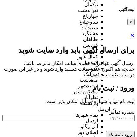
تنکمان
ثبت آگهی
تهراندشت
چهارباغ
ساوجبلاغ
×
سعیدآباد
هشتگرد
×
طالقان
فردیس
برای ارسال آگهی باید وارد سایت شوید
کردان
کمال شهر
کوهسار
ارسال آگهی تنها برای اعضای سایت امکان پذیر می‌باشد.
گرمدره
چنانچه هم‌ اکنون عضو سایت هستید وارد شوید و در غیر این صورت
مارلیک
در سایت ثبت نام کنید
ماهدشت
محمدشهر
ورود / ثبت نام
مشکین شهر
نظرآباد
ثبت نام تنها با شماره موبایل امکان پذیر است.
بازگشت
اردبیل
شماره تماس
*
تمام شهر‌ها
اردبیل
آبی بیگلو
اصلان دوز
ورود / ثبت نام