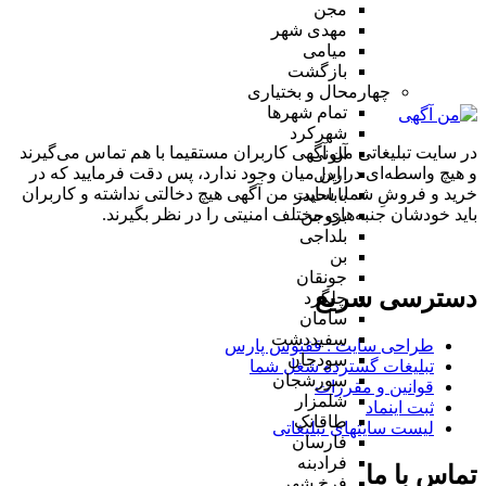
مجن
مهدی شهر
میامی
بازگشت
چهارمحال و بختیاری
تمام شهر‌ها
شهرکرد
در سایت تبلیغاتی من آگهی کاربران مستقیما با هم تماس می‌گیرند
آلونی
و هیچ واسطه‌ای در این میان وجود ندارد، پس دقت فرمایید که در
اردل
خرید و فروشِ شما، سایت من آگهی هیچ دخالتی نداشته و کاربران
باباحیدر
باید خودشان جنبه‌های مختلف امنیتی را در نظر بگیرند.
بروجن
بلداجی
بن
جونقان
دسترسی سریع
چلگرد
سامان
سفیددشت
طراحی سایت :‌ ققنوس پارس
سودجان
تبلیغات گسترده شغل شما
سورشجان
قوانین و مقررات
شلمزار
ثبت اینماد
طاقانک
لیست سایتهای تبلیغاتی
فارسان
فرادبنه
تماس با ما
فرخ شهر