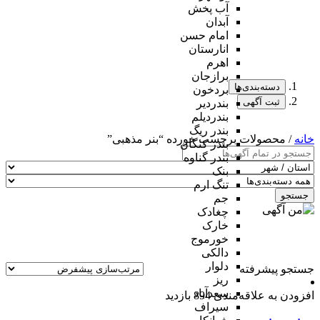
آب پخش
آبدان
امام حسن
انارستان
اهرم
برازجان
دسته‌بندی‌ها
بردخون
ثبت آگهی
بندردیر
بندردیلم
بندر ریگ
خانه
/ محصولات برچسب خورده “بنر مذهبی”
بندر کنگان
بندر گناوه
بنک
تنگ ارم
جستجو
جم
چغادک
خارک
خورموج
دالکی
دلوار
جستجو پیشرفته
ریز
سعدآباد
افزودن به علاقه‌مندی
894 بازدید
سیراف