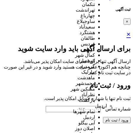
تنکمان
ثبت آگهی
تهراندشت
چهارباغ
ساوجبلاغ
×
سعیدآباد
هشتگرد
×
طالقان
فردیس
برای ارسال آگهی باید وارد سایت شوید
کردان
کمال شهر
کوهسار
ارسال آگهی تنها برای اعضای سایت امکان پذیر می‌باشد.
گرمدره
چنانچه هم‌ اکنون عضو سایت هستید وارد شوید و در غیر این صورت
مارلیک
در سایت ثبت نام کنید
ماهدشت
محمدشهر
ورود / ثبت نام
مشکین شهر
نظرآباد
ثبت نام تنها با شماره موبایل امکان پذیر است.
بازگشت
اردبیل
شماره تماس
*
تمام شهر‌ها
اردبیل
ورود / ثبت نام
آبی بیگلو
اصلان دوز