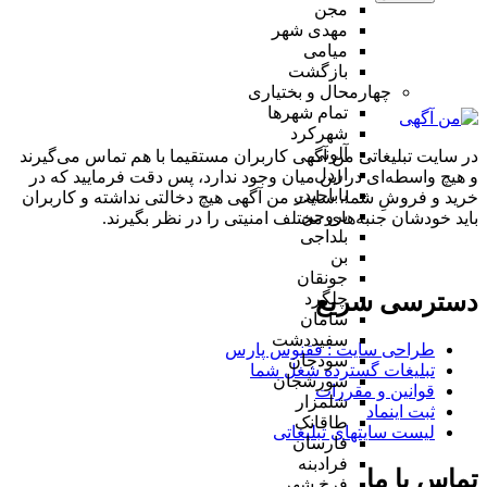
مجن
مهدی شهر
میامی
بازگشت
چهارمحال و بختیاری
تمام شهر‌ها
شهرکرد
آلونی
در سایت تبلیغاتی من آگهی کاربران مستقیما با هم تماس می‌گیرند
اردل
و هیچ واسطه‌ای در این میان وجود ندارد، پس دقت فرمایید که در
باباحیدر
خرید و فروشِ شما، سایت من آگهی هیچ دخالتی نداشته و کاربران
بروجن
باید خودشان جنبه‌های مختلف امنیتی را در نظر بگیرند.
بلداجی
بن
جونقان
دسترسی سریع
چلگرد
سامان
سفیددشت
طراحی سایت :‌ ققنوس پارس
سودجان
تبلیغات گسترده شغل شما
سورشجان
قوانین و مقررات
شلمزار
ثبت اینماد
طاقانک
لیست سایتهای تبلیغاتی
فارسان
فرادبنه
تماس با ما
فرخ شهر