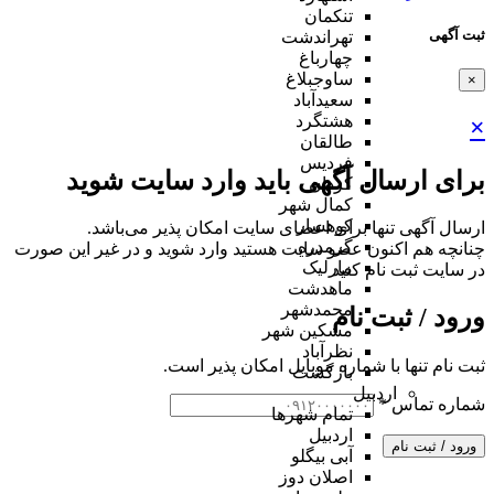
تنکمان
ثبت آگهی
تهراندشت
چهارباغ
ساوجبلاغ
×
سعیدآباد
هشتگرد
×
طالقان
فردیس
برای ارسال آگهی باید وارد سایت شوید
کردان
کمال شهر
کوهسار
ارسال آگهی تنها برای اعضای سایت امکان پذیر می‌باشد.
گرمدره
چنانچه هم‌ اکنون عضو سایت هستید وارد شوید و در غیر این صورت
مارلیک
در سایت ثبت نام کنید
ماهدشت
محمدشهر
ورود / ثبت نام
مشکین شهر
نظرآباد
ثبت نام تنها با شماره موبایل امکان پذیر است.
بازگشت
اردبیل
شماره تماس
*
تمام شهر‌ها
اردبیل
ورود / ثبت نام
آبی بیگلو
اصلان دوز