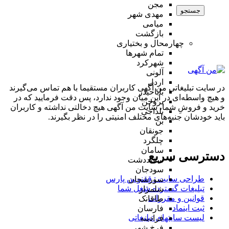
مجن
جستجو
مهدی شهر
میامی
بازگشت
چهارمحال و بختیاری
تمام شهر‌ها
شهرکرد
آلونی
اردل
در سایت تبلیغاتی من آگهی کاربران مستقیما با هم تماس می‌گیرند
باباحیدر
و هیچ واسطه‌ای در این میان وجود ندارد، پس دقت فرمایید که در
بروجن
خرید و فروشِ شما، سایت من آگهی هیچ دخالتی نداشته و کاربران
بلداجی
باید خودشان جنبه‌های مختلف امنیتی را در نظر بگیرند.
بن
جونقان
چلگرد
سامان
دسترسی سریع
سفیددشت
سودجان
طراحی سایت :‌ ققنوس پارس
سورشجان
تبلیغات گسترده شغل شما
شلمزار
قوانین و مقررات
طاقانک
ثبت اینماد
فارسان
لیست سایتهای تبلیغاتی
فرادبنه
فرخ شهر