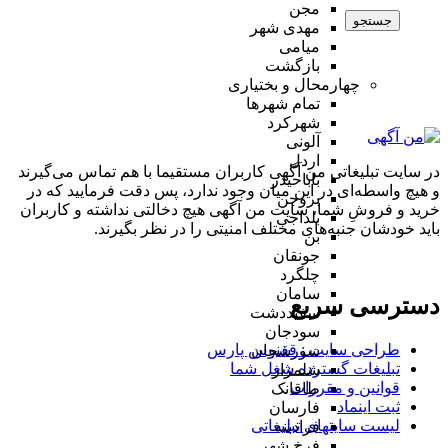
مجن
جستجو
مهدی شهر
میامی
بازگشت
چهارمحال و بختیاری
تمام شهر‌ها
شهرکرد
آلونی
اردل
در سایت تبلیغاتی من آگهی کاربران مستقیما با هم تماس می‌گیرند
باباحیدر
و هیچ واسطه‌ای در این میان وجود ندارد، پس دقت فرمایید که در
بروجن
خرید و فروشِ شما، سایت من آگهی هیچ دخالتی نداشته و کاربران
بلداجی
باید خودشان جنبه‌های مختلف امنیتی را در نظر بگیرند.
بن
جونقان
چلگرد
سامان
دسترسی سریع
سفیددشت
سودجان
طراحی سایت :‌ ققنوس پارس
سورشجان
تبلیغات گسترده شغل شما
شلمزار
قوانین و مقررات
طاقانک
ثبت اینماد
فارسان
لیست سایتهای تبلیغاتی
فرادبنه
فرخ شهر