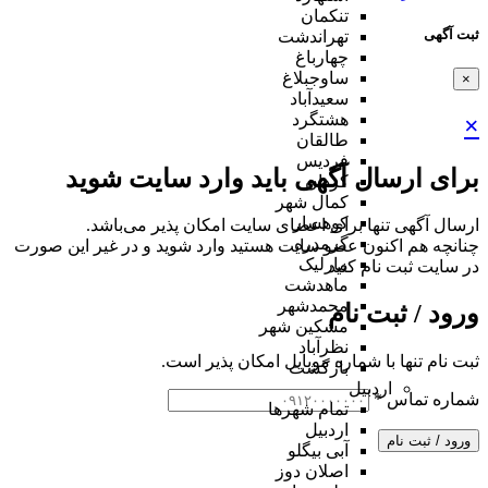
تنکمان
ثبت آگهی
تهراندشت
چهارباغ
ساوجبلاغ
×
سعیدآباد
هشتگرد
×
طالقان
فردیس
برای ارسال آگهی باید وارد سایت شوید
کردان
کمال شهر
کوهسار
ارسال آگهی تنها برای اعضای سایت امکان پذیر می‌باشد.
گرمدره
چنانچه هم‌ اکنون عضو سایت هستید وارد شوید و در غیر این صورت
مارلیک
در سایت ثبت نام کنید
ماهدشت
محمدشهر
ورود / ثبت نام
مشکین شهر
نظرآباد
ثبت نام تنها با شماره موبایل امکان پذیر است.
بازگشت
اردبیل
شماره تماس
*
تمام شهر‌ها
اردبیل
ورود / ثبت نام
آبی بیگلو
اصلان دوز