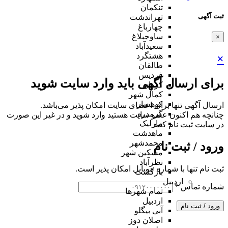
تنکمان
ثبت آگهی
تهراندشت
چهارباغ
ساوجبلاغ
×
سعیدآباد
هشتگرد
×
طالقان
فردیس
برای ارسال آگهی باید وارد سایت شوید
کردان
کمال شهر
کوهسار
ارسال آگهی تنها برای اعضای سایت امکان پذیر می‌باشد.
گرمدره
چنانچه هم‌ اکنون عضو سایت هستید وارد شوید و در غیر این صورت
مارلیک
در سایت ثبت نام کنید
ماهدشت
محمدشهر
ورود / ثبت نام
مشکین شهر
نظرآباد
ثبت نام تنها با شماره موبایل امکان پذیر است.
بازگشت
اردبیل
شماره تماس
*
تمام شهر‌ها
اردبیل
ورود / ثبت نام
آبی بیگلو
اصلان دوز