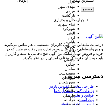
بیشترین قیمت
تومان
مجن
مهدی شهر
جستجو
میامی
بازگشت
چهارمحال و بختیاری
تمام شهر‌ها
شهرکرد
آلونی
اردل
باباحیدر
در سایت تبلیغاتی من آگهی کاربران مستقیما با هم تماس می‌گیرند
بروجن
و هیچ واسطه‌ای در این میان وجود ندارد، پس دقت فرمایید که در
بلداجی
خرید و فروشِ شما، سایت من آگهی هیچ دخالتی نداشته و کاربران
بن
باید خودشان جنبه‌های مختلف امنیتی را در نظر بگیرند.
جونقان
چلگرد
سامان
سفیددشت
دسترسی سریع
سودجان
سورشجان
طراحی سایت :‌ ققنوس پارس
شلمزار
تبلیغات گسترده شغل شما
طاقانک
قوانین و مقررات
فارسان
ثبت اینماد
فرادبنه
لیست سایتهای تبلیغاتی
فرخ شهر