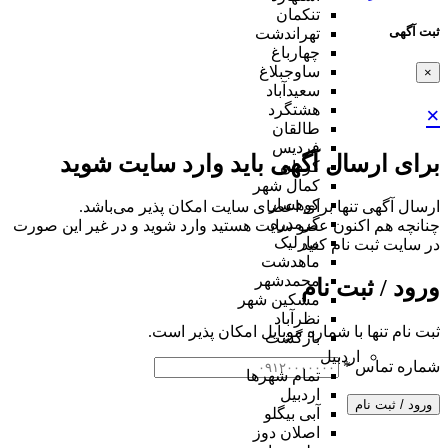
تنکمان
ثبت آگهی
تهراندشت
چهارباغ
ساوجبلاغ
×
سعیدآباد
هشتگرد
×
طالقان
فردیس
برای ارسال آگهی باید وارد سایت شوید
کردان
کمال شهر
کوهسار
ارسال آگهی تنها برای اعضای سایت امکان پذیر می‌باشد.
گرمدره
چنانچه هم‌ اکنون عضو سایت هستید وارد شوید و در غیر این صورت
مارلیک
در سایت ثبت نام کنید
ماهدشت
محمدشهر
ورود / ثبت نام
مشکین شهر
نظرآباد
ثبت نام تنها با شماره موبایل امکان پذیر است.
بازگشت
اردبیل
شماره تماس
*
تمام شهر‌ها
اردبیل
ورود / ثبت نام
آبی بیگلو
اصلان دوز