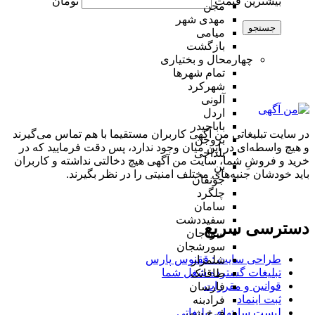
بیشترین قیمت
تومان
مجن
مهدی شهر
جستجو
میامی
بازگشت
چهارمحال و بختیاری
تمام شهر‌ها
شهرکرد
آلونی
اردل
باباحیدر
در سایت تبلیغاتی من آگهی کاربران مستقیما با هم تماس می‌گیرند
بروجن
و هیچ واسطه‌ای در این میان وجود ندارد، پس دقت فرمایید که در
بلداجی
خرید و فروشِ شما، سایت من آگهی هیچ دخالتی نداشته و کاربران
بن
باید خودشان جنبه‌های مختلف امنیتی را در نظر بگیرند.
جونقان
چلگرد
سامان
سفیددشت
دسترسی سریع
سودجان
سورشجان
طراحی سایت :‌ ققنوس پارس
شلمزار
تبلیغات گسترده شغل شما
طاقانک
قوانین و مقررات
فارسان
ثبت اینماد
فرادبنه
لیست سایتهای تبلیغاتی
فرخ شهر