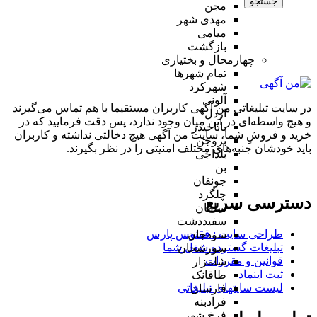
جستجو
مجن
مهدی شهر
میامی
بازگشت
چهارمحال و بختیاری
تمام شهر‌ها
شهرکرد
آلونی
در سایت تبلیغاتی من آگهی کاربران مستقیما با هم تماس می‌گیرند
اردل
و هیچ واسطه‌ای در این میان وجود ندارد، پس دقت فرمایید که در
باباحیدر
خرید و فروشِ شما، سایت من آگهی هیچ دخالتی نداشته و کاربران
بروجن
باید خودشان جنبه‌های مختلف امنیتی را در نظر بگیرند.
بلداجی
بن
جونقان
چلگرد
دسترسی سریع
سامان
سفیددشت
طراحی سایت :‌ ققنوس پارس
سودجان
تبلیغات گسترده شغل شما
سورشجان
قوانین و مقررات
شلمزار
ثبت اینماد
طاقانک
لیست سایتهای تبلیغاتی
فارسان
فرادبنه
فرخ شهر