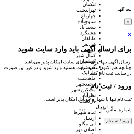
تنکمان
ثبت آگهی
تهراندشت
چهارباغ
ساوجبلاغ
×
سعیدآباد
هشتگرد
×
طالقان
فردیس
برای ارسال آگهی باید وارد سایت شوید
کردان
کمال شهر
کوهسار
ارسال آگهی تنها برای اعضای سایت امکان پذیر می‌باشد.
گرمدره
چنانچه هم‌ اکنون عضو سایت هستید وارد شوید و در غیر این صورت
مارلیک
در سایت ثبت نام کنید
ماهدشت
محمدشهر
ورود / ثبت نام
مشکین شهر
نظرآباد
ثبت نام تنها با شماره موبایل امکان پذیر است.
بازگشت
اردبیل
شماره تماس
*
تمام شهر‌ها
اردبیل
ورود / ثبت نام
آبی بیگلو
اصلان دوز