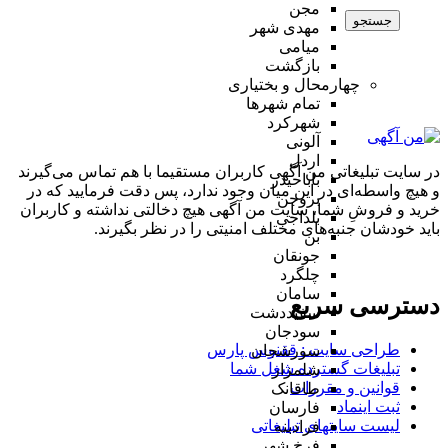
مجن
جستجو
مهدی شهر
میامی
بازگشت
چهارمحال و بختیاری
تمام شهر‌ها
شهرکرد
آلونی
اردل
در سایت تبلیغاتی من آگهی کاربران مستقیما با هم تماس می‌گیرند
باباحیدر
و هیچ واسطه‌ای در این میان وجود ندارد، پس دقت فرمایید که در
بروجن
خرید و فروشِ شما، سایت من آگهی هیچ دخالتی نداشته و کاربران
بلداجی
باید خودشان جنبه‌های مختلف امنیتی را در نظر بگیرند.
بن
جونقان
چلگرد
سامان
دسترسی سریع
سفیددشت
سودجان
طراحی سایت :‌ ققنوس پارس
سورشجان
تبلیغات گسترده شغل شما
شلمزار
قوانین و مقررات
طاقانک
ثبت اینماد
فارسان
لیست سایتهای تبلیغاتی
فرادبنه
فرخ شهر