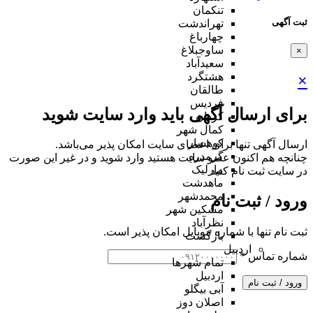
تنکمان
ثبت آگهی
تهراندشت
چهارباغ
ساوجبلاغ
×
سعیدآباد
هشتگرد
×
طالقان
فردیس
برای ارسال آگهی باید وارد سایت شوید
کردان
کمال شهر
کوهسار
ارسال آگهی تنها برای اعضای سایت امکان پذیر می‌باشد.
گرمدره
چنانچه هم‌ اکنون عضو سایت هستید وارد شوید و در غیر این صورت
مارلیک
در سایت ثبت نام کنید
ماهدشت
محمدشهر
ورود / ثبت نام
مشکین شهر
نظرآباد
ثبت نام تنها با شماره موبایل امکان پذیر است.
بازگشت
اردبیل
شماره تماس
*
تمام شهر‌ها
اردبیل
ورود / ثبت نام
آبی بیگلو
اصلان دوز