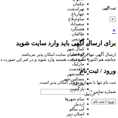
تنکمان
ثبت آگهی
تهراندشت
چهارباغ
ساوجبلاغ
×
سعیدآباد
هشتگرد
×
طالقان
فردیس
برای ارسال آگهی باید وارد سایت شوید
کردان
کمال شهر
کوهسار
ارسال آگهی تنها برای اعضای سایت امکان پذیر می‌باشد.
گرمدره
چنانچه هم‌ اکنون عضو سایت هستید وارد شوید و در غیر این صورت در
مارلیک
ماهدشت
ورود / ثبت نام
محمدشهر
مشکین شهر
ثبت نام تنها با شماره موبایل امکان پذیر است.
نظرآباد
بازگشت
شماره تماس
*
اردبیل
تمام شهر‌ها
ورود / ثبت نام
اردبیل
آبی بیگلو
اصلان دوز