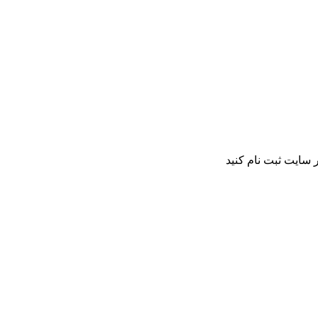
 سایت ثبت نام کنید