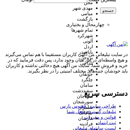
مجن
مهدی شهر
جستجو
میامی
بازگشت
چهارمحال و بختیاری
تمام شهر‌ها
شهرکرد
آلونی
اردل
باباحیدر
در سایت تبلیغاتی من آگهی کاربران مستقیما با هم تماس می‌گیرند
بروجن
و هیچ واسطه‌ای در این میان وجود ندارد، پس دقت فرمایید که در
بلداجی
خرید و فروشِ شما، سایت من آگهی هیچ دخالتی نداشته و کاربران
بن
باید خودشان جنبه‌های مختلف امنیتی را در نظر بگیرند.
جونقان
چلگرد
سامان
سفیددشت
دسترسی سریع
سودجان
سورشجان
طراحی سایت :‌ ققنوس پارس
شلمزار
تبلیغات گسترده شغل شما
طاقانک
قوانین و مقررات
فارسان
ثبت اینماد
فرادبنه
لیست سایتهای تبلیغاتی
فرخ شهر