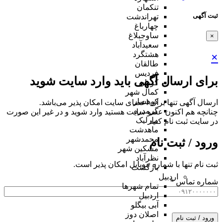
تنکمان
ثبت آگهی
تهراندشت
چهارباغ
ساوجبلاغ
×
سعیدآباد
هشتگرد
×
طالقان
فردیس
برای ارسال آگهی باید وارد سایت شوید
کردان
کمال شهر
کوهسار
ارسال آگهی تنها برای اعضای سایت امکان پذیر می‌باشد.
گرمدره
چنانچه هم‌ اکنون عضو سایت هستید وارد شوید و در غیر این صورت
مارلیک
در سایت ثبت نام کنید
ماهدشت
محمدشهر
ورود / ثبت نام
مشکین شهر
نظرآباد
ثبت نام تنها با شماره موبایل امکان پذیر است.
بازگشت
اردبیل
شماره تماس
*
تمام شهر‌ها
اردبیل
آبی بیگلو
اصلان دوز
ورود / ثبت نام