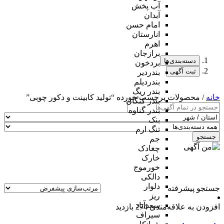
آب پخش
آبدان
امام حسن
انارستان
اهرم
برازجان
دسته‌بندی‌ها
بردخون
ثبت آگهی
بندردیر
بندردیلم
بندر ریگ
خانه
/ محصولات برچسب خورده “تولید کابینت و دکور چوبی”
بندر کنگان
بندر گناوه
بنک
تنگ ارم
جستجو
جم
چغادک
خارک
خورموج
دالکی
دلوار
جستجو پیشرفته
ریز
سعدآباد
افزودن به علاقه‌مندی
274 بازدید
سیراف