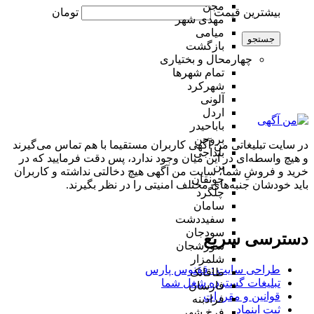
مجن
بیشترین قیمت
تومان
مهدی شهر
میامی
جستجو
بازگشت
چهارمحال و بختیاری
تمام شهر‌ها
شهرکرد
آلونی
اردل
باباحیدر
بروجن
در سایت تبلیغاتی من آگهی کاربران مستقیما با هم تماس می‌گیرند
بلداجی
و هیچ واسطه‌ای در این میان وجود ندارد، پس دقت فرمایید که در
بن
خرید و فروشِ شما، سایت من آگهی هیچ دخالتی نداشته و کاربران
جونقان
باید خودشان جنبه‌های مختلف امنیتی را در نظر بگیرند.
چلگرد
سامان
سفیددشت
سودجان
دسترسی سریع
سورشجان
شلمزار
طراحی سایت :‌ ققنوس پارس
طاقانک
تبلیغات گسترده شغل شما
فارسان
قوانین و مقررات
فرادبنه
ثبت اینماد
فرخ شهر