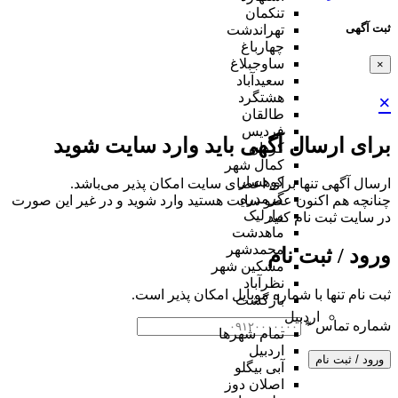
تنکمان
ثبت آگهی
تهراندشت
چهارباغ
ساوجبلاغ
×
سعیدآباد
هشتگرد
×
طالقان
فردیس
برای ارسال آگهی باید وارد سایت شوید
کردان
کمال شهر
کوهسار
ارسال آگهی تنها برای اعضای سایت امکان پذیر می‌باشد.
گرمدره
چنانچه هم‌ اکنون عضو سایت هستید وارد شوید و در غیر این صورت
مارلیک
در سایت ثبت نام کنید
ماهدشت
محمدشهر
ورود / ثبت نام
مشکین شهر
نظرآباد
ثبت نام تنها با شماره موبایل امکان پذیر است.
بازگشت
اردبیل
شماره تماس
*
تمام شهر‌ها
اردبیل
ورود / ثبت نام
آبی بیگلو
اصلان دوز