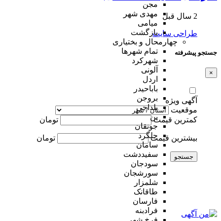
مجن
مهدی شهر
2 سال قبل
میامی
بازگشت
طراحی سایت
چهارمحال و بختیاری
تمام شهر‌ها
جستجو پیشرفته
شهرکرد
آلونی
×
اردل
باباحیدر
بروجن
آگهی ویژه
بلداجی
موقعیت
بن
کمترین قیمت
تومان
جونقان
چلگرد
بیشترین قیمت
تومان
سامان
سفیددشت
جستجو
سودجان
سورشجان
شلمزار
طاقانک
فارسان
فرادبنه
فرخ شهر