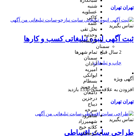
شبانکاره
شنبه
تهران
تهران
عسلویه
کاکی
کلمه
تماس بگیرید
نخل تقی
وحدتیه
ثبت آگهی انبوه تبلیغاتی کسب و کارها
بازگشت
سمنان
2 سال قبل
تمام شهر‌ها
سمنان
چاپ و تبلیغات
آرادان
امیریه
ایوانکی
آگهی ویژه
بسطام
بیارجمند
افزودن به علاقه‌مندی
1330 بازدید
دامغان
درجزین
تهران
تهران
دیباج
سرخه
شاهرود
تماس بگیرید
شهمیرزاد
کلاته خیج
طراحی سایت اقساطی
گرمسار