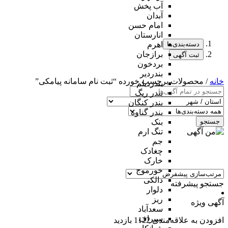
آب پخش
آبدان
امام حسن
انارستان
دسته‌بندی‌ها
اهرم
برازجان
ثبت آگهی
بردخون
بندردیر
خانه
/ محصولات برچسب خورده “ثبت نام سامانه پیامکی”
بندردیلم
بندر ریگ
بندر کنگان
بندر گناوه
جستجو
بنک
تنگ ارم
جم
چغادک
خارک
خورموج
دالکی
جستجو پیشرفته
دلوار
ریز
آگهی ویژه
سعدآباد
سیراف
افزودن به علاقه‌مندی
1122 بازدید