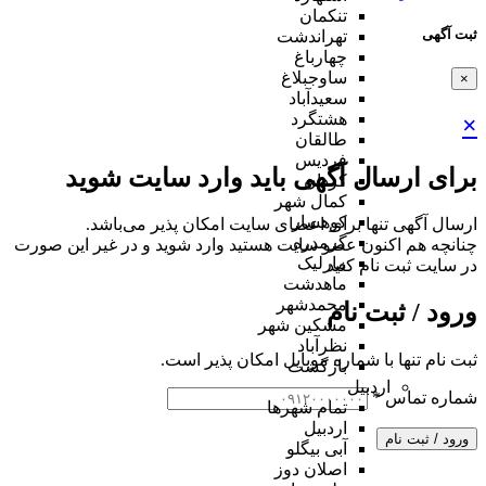
تنکمان
ثبت آگهی
تهراندشت
چهارباغ
ساوجبلاغ
×
سعیدآباد
هشتگرد
×
طالقان
فردیس
برای ارسال آگهی باید وارد سایت شوید
کردان
کمال شهر
کوهسار
ارسال آگهی تنها برای اعضای سایت امکان پذیر می‌باشد.
گرمدره
چنانچه هم‌ اکنون عضو سایت هستید وارد شوید و در غیر این صورت
مارلیک
در سایت ثبت نام کنید
ماهدشت
محمدشهر
ورود / ثبت نام
مشکین شهر
نظرآباد
ثبت نام تنها با شماره موبایل امکان پذیر است.
بازگشت
اردبیل
شماره تماس
*
تمام شهر‌ها
اردبیل
ورود / ثبت نام
آبی بیگلو
اصلان دوز