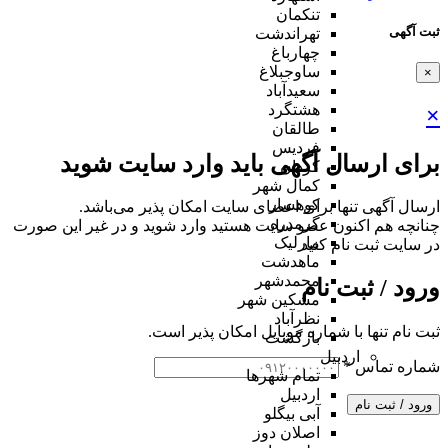
تنکمان
ثبت آگهی
تهراندشت
چهارباغ
ساوجبلاغ
×
سعیدآباد
هشتگرد
×
طالقان
فردیس
برای ارسال آگهی باید وارد سایت شوید
کردان
کمال شهر
کوهسار
ارسال آگهی تنها برای اعضای سایت امکان پذیر می‌باشد.
گرمدره
چنانچه هم‌ اکنون عضو سایت هستید وارد شوید و در غیر این صورت
مارلیک
در سایت ثبت نام کنید
ماهدشت
محمدشهر
ورود / ثبت نام
مشکین شهر
نظرآباد
ثبت نام تنها با شماره موبایل امکان پذیر است.
بازگشت
اردبیل
شماره تماس
*
تمام شهر‌ها
اردبیل
ورود / ثبت نام
آبی بیگلو
اصلان دوز