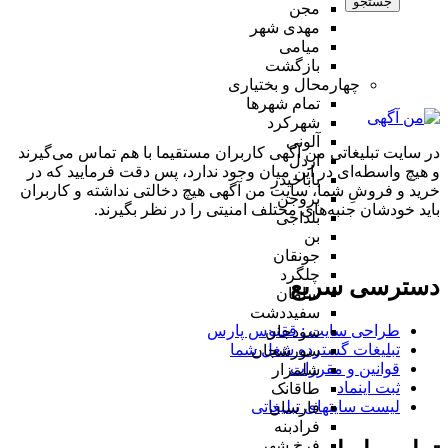
جستجو
مجن
مهدی شهر
میامی
بازگشت
چهارمحال و بختیاری
تمام شهر‌ها
شهرکرد
آلونی
در سایت تبلیغاتی من آگهی کاربران مستقیما با هم تماس می‌گیرند
اردل
و هیچ واسطه‌ای در این میان وجود ندارد، پس دقت فرمایید که در
باباحیدر
خرید و فروشِ شما، سایت من آگهی هیچ دخالتی نداشته و کاربران
بروجن
باید خودشان جنبه‌های مختلف امنیتی را در نظر بگیرند.
بلداجی
بن
جونقان
چلگرد
دسترسی سریع
سامان
سفیددشت
طراحی سایت :‌ ققنوس پارس
سودجان
تبلیغات گسترده شغل شما
سورشجان
قوانین و مقررات
شلمزار
ثبت اینماد
طاقانک
لیست سایتهای تبلیغاتی
فارسان
فرادبنه
فرخ شهر