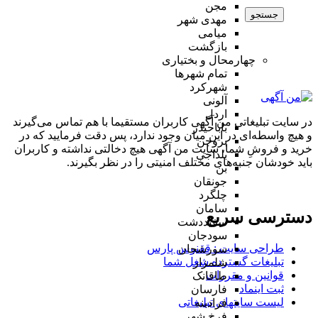
مجن
جستجو
مهدی شهر
میامی
بازگشت
چهارمحال و بختیاری
تمام شهر‌ها
شهرکرد
آلونی
اردل
در سایت تبلیغاتی من آگهی کاربران مستقیما با هم تماس می‌گیرند
باباحیدر
و هیچ واسطه‌ای در این میان وجود ندارد، پس دقت فرمایید که در
بروجن
خرید و فروشِ شما، سایت من آگهی هیچ دخالتی نداشته و کاربران
بلداجی
باید خودشان جنبه‌های مختلف امنیتی را در نظر بگیرند.
بن
جونقان
چلگرد
سامان
دسترسی سریع
سفیددشت
سودجان
طراحی سایت :‌ ققنوس پارس
سورشجان
تبلیغات گسترده شغل شما
شلمزار
قوانین و مقررات
طاقانک
ثبت اینماد
فارسان
لیست سایتهای تبلیغاتی
فرادبنه
فرخ شهر