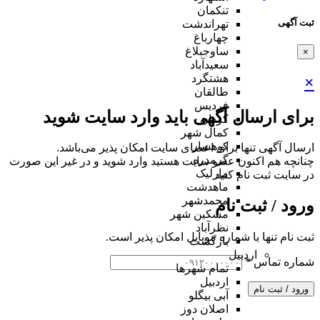
تنکمان
ثبت آگهی
تهراندشت
چهارباغ
ساوجبلاغ
×
سعیدآباد
هشتگرد
×
طالقان
فردیس
برای ارسال آگهی باید وارد سایت شوید
کردان
کمال شهر
کوهسار
ارسال آگهی تنها برای اعضای سایت امکان پذیر می‌باشد.
گرمدره
چنانچه هم‌ اکنون عضو سایت هستید وارد شوید و در غیر این صورت
مارلیک
در سایت ثبت نام کنید
ماهدشت
محمدشهر
ورود / ثبت نام
مشکین شهر
نظرآباد
ثبت نام تنها با شماره موبایل امکان پذیر است.
بازگشت
اردبیل
شماره تماس
*
تمام شهر‌ها
اردبیل
ورود / ثبت نام
آبی بیگلو
اصلان دوز