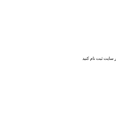
 سایت ثبت نام کنید