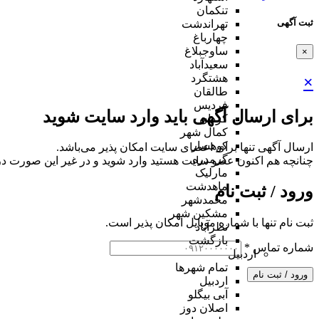
تنکمان
ثبت آگهی
تهراندشت
چهارباغ
ساوجبلاغ
×
سعیدآباد
هشتگرد
×
طالقان
فردیس
برای ارسال آگهی باید وارد سایت شوید
کردان
کمال شهر
کوهسار
ارسال آگهی تنها برای اعضای سایت امکان پذیر می‌باشد.
گرمدره
چنانچه هم‌ اکنون عضو سایت هستید وارد شوید و در غیر این صورت در
مارلیک
ماهدشت
ورود / ثبت نام
محمدشهر
مشکین شهر
ثبت نام تنها با شماره موبایل امکان پذیر است.
نظرآباد
بازگشت
شماره تماس
*
اردبیل
تمام شهر‌ها
ورود / ثبت نام
اردبیل
آبی بیگلو
اصلان دوز