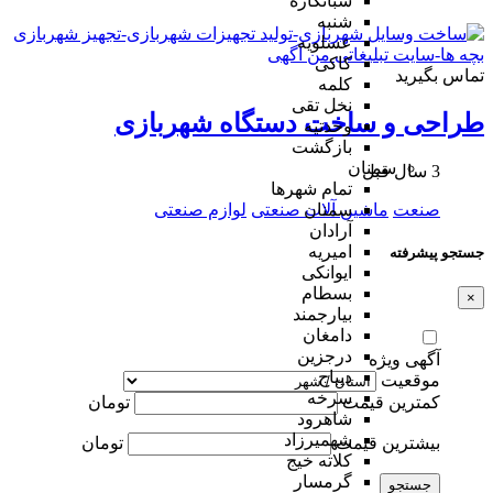
شبانکاره
شنبه
عسلویه
کاکی
تماس بگیرید
کلمه
نخل تقی
طراحی و ساخت دستگاه شهربازی
وحدتیه
بازگشت
سمنان
3 سال قبل
تمام شهر‌ها
صنعت
ماشین آلات صنعتی
لوازم صنعتی
سمنان
آرادان
امیریه
جستجو پیشرفته
ایوانکی
بسطام
×
بیارجمند
دامغان
درجزین
آگهی ویژه
دیباج
موقعیت
سرخه
کمترین قیمت
تومان
شاهرود
شهمیرزاد
بیشترین قیمت
تومان
کلاته خیج
گرمسار
جستجو