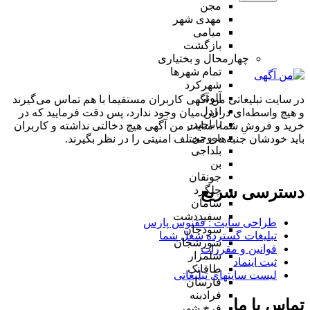
مجن
مهدی شهر
میامی
بازگشت
چهارمحال و بختیاری
تمام شهر‌ها
شهرکرد
آلونی
در سایت تبلیغاتی من آگهی کاربران مستقیما با هم تماس می‌گیرند
اردل
و هیچ واسطه‌ای در این میان وجود ندارد، پس دقت فرمایید که در
باباحیدر
خرید و فروشِ شما، سایت من آگهی هیچ دخالتی نداشته و کاربران
بروجن
باید خودشان جنبه‌های مختلف امنیتی را در نظر بگیرند.
بلداجی
بن
جونقان
دسترسی سریع
چلگرد
سامان
سفیددشت
طراحی سایت :‌ ققنوس پارس
سودجان
تبلیغات گسترده شغل شما
سورشجان
قوانین و مقررات
شلمزار
ثبت اینماد
طاقانک
لیست سایتهای تبلیغاتی
فارسان
فرادبنه
تماس با ما
فرخ شهر