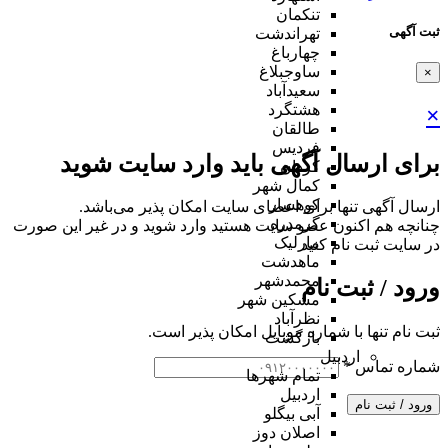
تنکمان
ثبت آگهی
تهراندشت
چهارباغ
ساوجبلاغ
×
سعیدآباد
هشتگرد
×
طالقان
فردیس
برای ارسال آگهی باید وارد سایت شوید
کردان
کمال شهر
کوهسار
ارسال آگهی تنها برای اعضای سایت امکان پذیر می‌باشد.
گرمدره
چنانچه هم‌ اکنون عضو سایت هستید وارد شوید و در غیر این صورت
مارلیک
در سایت ثبت نام کنید
ماهدشت
محمدشهر
ورود / ثبت نام
مشکین شهر
نظرآباد
ثبت نام تنها با شماره موبایل امکان پذیر است.
بازگشت
اردبیل
شماره تماس
*
تمام شهر‌ها
اردبیل
ورود / ثبت نام
آبی بیگلو
اصلان دوز