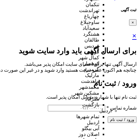
تنکمان
ثبت آگهی
تهراندشت
چهارباغ
ساوجبلاغ
×
سعیدآباد
هشتگرد
×
طالقان
فردیس
برای ارسال آگهی باید وارد سایت شوید
کردان
کمال شهر
کوهسار
ارسال آگهی تنها برای اعضای سایت امکان پذیر می‌باشد.
گرمدره
چنانچه هم‌ اکنون عضو سایت هستید وارد شوید و در غیر این صورت در
مارلیک
ماهدشت
ورود / ثبت نام
محمدشهر
مشکین شهر
ثبت نام تنها با شماره موبایل امکان پذیر است.
نظرآباد
بازگشت
شماره تماس
*
اردبیل
تمام شهر‌ها
ورود / ثبت نام
اردبیل
آبی بیگلو
اصلان دوز