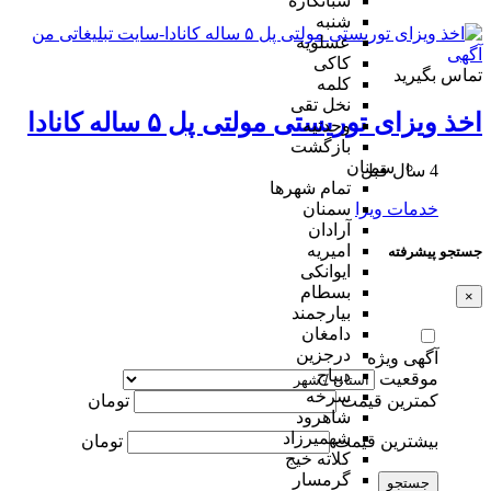
شبانکاره
شنبه
عسلویه
کاکی
تماس بگیرید
کلمه
نخل تقی
اخذ ویزای توریستی مولتی پل ۵ ساله کانادا
وحدتیه
بازگشت
سمنان
4 سال قبل
تمام شهر‌ها
خدمات ویزا
سمنان
آرادان
امیریه
جستجو پیشرفته
ایوانکی
بسطام
×
بیارجمند
دامغان
درجزین
آگهی ویژه
دیباج
موقعیت
سرخه
کمترین قیمت
تومان
شاهرود
شهمیرزاد
بیشترین قیمت
تومان
کلاته خیج
گرمسار
جستجو