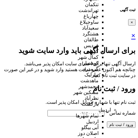
تنکمان
ثبت آگهی
تهراندشت
چهارباغ
ساوجبلاغ
×
سعیدآباد
هشتگرد
×
طالقان
فردیس
برای ارسال آگهی باید وارد سایت شوید
کردان
کمال شهر
کوهسار
ارسال آگهی تنها برای اعضای سایت امکان پذیر می‌باشد.
گرمدره
چنانچه هم‌ اکنون عضو سایت هستید وارد شوید و در غیر این صورت
مارلیک
در سایت ثبت نام کنید
ماهدشت
محمدشهر
ورود / ثبت نام
مشکین شهر
نظرآباد
ثبت نام تنها با شماره موبایل امکان پذیر است.
بازگشت
اردبیل
شماره تماس
*
تمام شهر‌ها
اردبیل
ورود / ثبت نام
آبی بیگلو
اصلان دوز