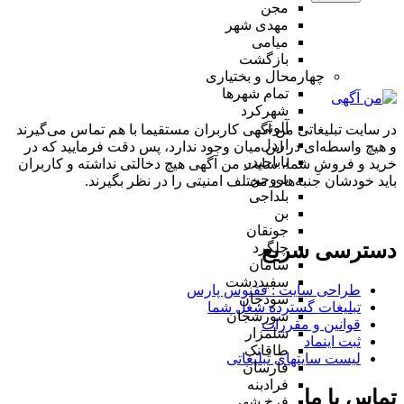
مجن
مهدی شهر
میامی
بازگشت
چهارمحال و بختیاری
تمام شهر‌ها
شهرکرد
آلونی
در سایت تبلیغاتی من آگهی کاربران مستقیما با هم تماس می‌گیرند
اردل
و هیچ واسطه‌ای در این میان وجود ندارد، پس دقت فرمایید که در
باباحیدر
خرید و فروشِ شما، سایت من آگهی هیچ دخالتی نداشته و کاربران
بروجن
باید خودشان جنبه‌های مختلف امنیتی را در نظر بگیرند.
بلداجی
بن
جونقان
دسترسی سریع
چلگرد
سامان
سفیددشت
طراحی سایت :‌ ققنوس پارس
سودجان
تبلیغات گسترده شغل شما
سورشجان
قوانین و مقررات
شلمزار
ثبت اینماد
طاقانک
لیست سایتهای تبلیغاتی
فارسان
فرادبنه
تماس با ما
فرخ شهر