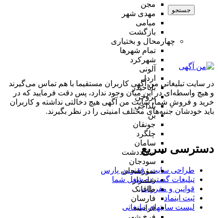
مجن
جستجو
مهدی شهر
میامی
بازگشت
چهارمحال و بختیاری
تمام شهر‌ها
شهرکرد
آلونی
اردل
در سایت تبلیغاتی من آگهی کاربران مستقیما با هم تماس می‌گیرند
باباحیدر
و هیچ واسطه‌ای در این میان وجود ندارد، پس دقت فرمایید که در
بروجن
خرید و فروشِ شما، سایت من آگهی هیچ دخالتی نداشته و کاربران
بلداجی
باید خودشان جنبه‌های مختلف امنیتی را در نظر بگیرند.
بن
جونقان
چلگرد
سامان
دسترسی سریع
سفیددشت
سودجان
طراحی سایت :‌ ققنوس پارس
سورشجان
تبلیغات گسترده شغل شما
شلمزار
قوانین و مقررات
طاقانک
ثبت اینماد
فارسان
لیست سایتهای تبلیغاتی
فرادبنه
فرخ شهر