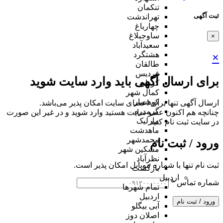
تنکمان
ثبت آگهی
تهراندشت
چهارباغ
ساوجبلاغ
×
سعیدآباد
هشتگرد
×
طالقان
فردیس
برای ارسال آگهی باید وارد سایت شوید
کردان
کمال شهر
کوهسار
ارسال آگهی تنها برای اعضای سایت امکان پذیر می‌باشد.
گرمدره
چنانچه هم‌ اکنون عضو سایت هستید وارد شوید و در غیر این صورت
مارلیک
در سایت ثبت نام کنید
ماهدشت
محمدشهر
ورود / ثبت نام
مشکین شهر
نظرآباد
ثبت نام تنها با شماره موبایل امکان پذیر است.
بازگشت
اردبیل
شماره تماس
*
تمام شهر‌ها
اردبیل
ورود / ثبت نام
آبی بیگلو
اصلان دوز