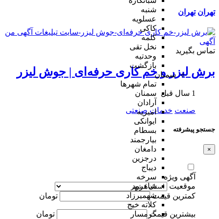
شبانکاره
شنبه
تهران
تهران
عسلویه
کاکی
کلمه
نخل تقی
تماس بگیرید
وحدتیه
بازگشت
برش لیزر و خم کاری حرفه‌ای | جوش لیزر
سمنان
تمام شهر‌ها
1 سال قبل
سمنان
آرادان
صنعت
خدمات صنعتی
امیریه
ایوانکی
جستجو پیشرفته
بسطام
بیارجمند
دامغان
×
درجزین
دیباج
آگهی ویژه
سرخه
موقعیت
شاهرود
شهمیرزاد
کمترین قیمت
تومان
کلاته خیج
بیشترین قیمت
تومان
گرمسار