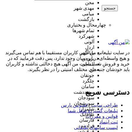
مجن
مهدی شهر
جستجو
میامی
بازگشت
چهارمحال و بختیاری
تمام شهر‌ها
شهرکرد
آلونی
اردل
در سایت تبلیغاتی من آگهی کاربران مستقیما با هم تماس می‌گیرند
باباحیدر
و هیچ واسطه‌ای در این میان وجود ندارد، پس دقت فرمایید که در
بروجن
خرید و فروشِ شما، سایت من آگهی هیچ دخالتی نداشته و کاربران
بلداجی
باید خودشان جنبه‌های مختلف امنیتی را در نظر بگیرند.
بن
جونقان
چلگرد
سامان
دسترسی سریع
سفیددشت
سودجان
سورشجان
طراحی سایت :‌ ققنوس پارس
شلمزار
تبلیغات گسترده شغل شما
طاقانک
قوانین و مقررات
فارسان
ثبت اینماد
فرادبنه
لیست سایتهای تبلیغاتی
فرخ شهر