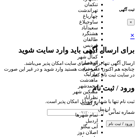
تنکمان
ثبت آگهی
تهراندشت
چهارباغ
ساوجبلاغ
×
سعیدآباد
هشتگرد
×
طالقان
فردیس
برای ارسال آگهی باید وارد سایت شوید
کردان
کمال شهر
کوهسار
ارسال آگهی تنها برای اعضای سایت امکان پذیر می‌باشد.
گرمدره
چنانچه هم‌ اکنون عضو سایت هستید وارد شوید و در غیر این صورت
مارلیک
در سایت ثبت نام کنید
ماهدشت
محمدشهر
ورود / ثبت نام
مشکین شهر
نظرآباد
ثبت نام تنها با شماره موبایل امکان پذیر است.
بازگشت
اردبیل
شماره تماس
*
تمام شهر‌ها
اردبیل
ورود / ثبت نام
آبی بیگلو
اصلان دوز