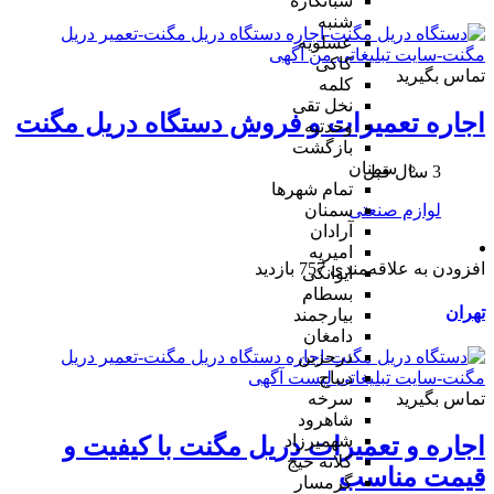
شبانکاره
شنبه
عسلویه
کاکی
تماس بگیرید
کلمه
نخل تقی
اجاره تعمیرات و فروش دستگاه دریل مگنت
وحدتیه
بازگشت
سمنان
3 سال قبل
تمام شهر‌ها
لوازم صنعتی
سمنان
آرادان
امیریه
افزودن به علاقه‌مندی
757 بازدید
ایوانکی
بسطام
تهران
بیارجمند
دامغان
درجزین
دیباج
تماس بگیرید
سرخه
شاهرود
شهمیرزاد
اجاره و تعمیرات دریل مگنت با کیفیت و
کلاته خیج
قیمت مناسب
گرمسار