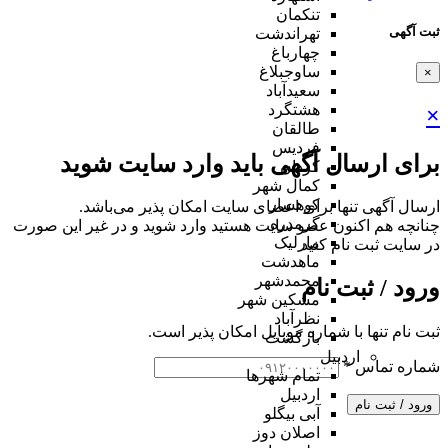
تنکمان
ثبت آگهی
تهراندشت
چهارباغ
ساوجبلاغ
×
سعیدآباد
هشتگرد
×
طالقان
فردیس
برای ارسال آگهی باید وارد سایت شوید
کردان
کمال شهر
کوهسار
ارسال آگهی تنها برای اعضای سایت امکان پذیر می‌باشد.
گرمدره
چنانچه هم‌ اکنون عضو سایت هستید وارد شوید و در غیر این صورت
مارلیک
در سایت ثبت نام کنید
ماهدشت
محمدشهر
ورود / ثبت نام
مشکین شهر
نظرآباد
ثبت نام تنها با شماره موبایل امکان پذیر است.
بازگشت
اردبیل
شماره تماس
*
تمام شهر‌ها
اردبیل
ورود / ثبت نام
آبی بیگلو
اصلان دوز