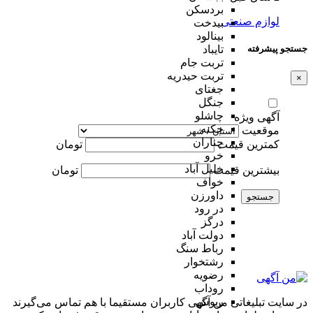
بردسکن
لوازم صنعتی
بیدخت
بینالود
تایباد
جستجو پیشرفته
تربت جام
تربت حیدریه
×
جغتای
جنگل
چاشلو
آگهی ویژه
چکنه
موقعیت
چناران
کمترین قیمت
تومان
خرو
خلیل آباد
بیشترین قیمت
تومان
خواف
داورزن
جستجو
در رود
درگز
دولت آباد
رباط سنگ
رشتخوار
رضویه
روداب
ریوش
در سایت تبلیغاتی من آگهی کاربران مستقیما با هم تماس می‌گیرند