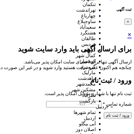
تنکمان
ثبت آگهی
تهراندشت
چهارباغ
ساوجبلاغ
×
سعیدآباد
هشتگرد
×
طالقان
فردیس
برای ارسال آگهی باید وارد سایت شوید
کردان
کمال شهر
کوهسار
ارسال آگهی تنها برای اعضای سایت امکان پذیر می‌باشد.
گرمدره
چنانچه هم‌ اکنون عضو سایت هستید وارد شوید و در غیر این صورت در
مارلیک
ماهدشت
ورود / ثبت نام
محمدشهر
مشکین شهر
ثبت نام تنها با شماره موبایل امکان پذیر است.
نظرآباد
بازگشت
شماره تماس
*
اردبیل
تمام شهر‌ها
ورود / ثبت نام
اردبیل
آبی بیگلو
اصلان دوز