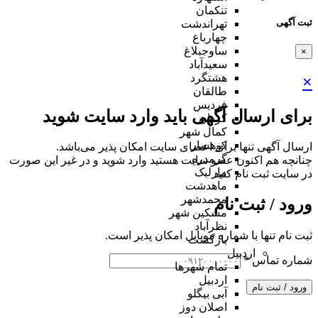
تنکمان
ثبت آگهی
تهراندشت
چهارباغ
ساوجبلاغ
×
سعیدآباد
هشتگرد
×
طالقان
فردیس
برای ارسال آگهی باید وارد سایت شوید
کردان
کمال شهر
کوهسار
ارسال آگهی تنها برای اعضای سایت امکان پذیر می‌باشد.
گرمدره
چنانچه هم‌ اکنون عضو سایت هستید وارد شوید و در غیر این صورت
مارلیک
در سایت ثبت نام کنید
ماهدشت
محمدشهر
ورود / ثبت نام
مشکین شهر
نظرآباد
ثبت نام تنها با شماره موبایل امکان پذیر است.
بازگشت
اردبیل
شماره تماس
*
تمام شهر‌ها
اردبیل
ورود / ثبت نام
آبی بیگلو
اصلان دوز