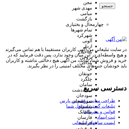
مجن
جستجو
مهدی شهر
میامی
بازگشت
چهارمحال و بختیاری
تمام شهر‌ها
شهرکرد
آلونی
اردل
در سایت تبلیغاتی من آگهی کاربران مستقیما با هم تماس می‌گیرند
باباحیدر
و هیچ واسطه‌ای در این میان وجود ندارد، پس دقت فرمایید که در
بروجن
خرید و فروشِ شما، سایت من آگهی هیچ دخالتی نداشته و کاربران
بلداجی
باید خودشان جنبه‌های مختلف امنیتی را در نظر بگیرند.
بن
جونقان
چلگرد
سامان
دسترسی سریع
سفیددشت
سودجان
طراحی سایت :‌ ققنوس پارس
سورشجان
تبلیغات گسترده شغل شما
شلمزار
قوانین و مقررات
طاقانک
ثبت اینماد
فارسان
لیست سایتهای تبلیغاتی
فرادبنه
فرخ شهر