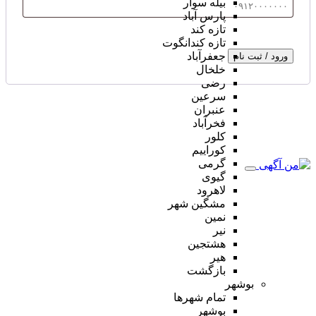
بیله سوار
پارس آباد
تازه کند
تازه کندانگوت
جعفرآباد
ورود / ثبت نام
خلخال
رضی
سرعین
عنبران
فخرآباد
کلور
کوراییم
گرمی
گیوی
لاهرود
مشگین شهر
نمین
نیر
هشتجین
هیر
بازگشت
بوشهر
تمام شهر‌ها
بوشهر