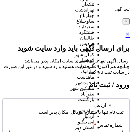
تنکمان
ثبت آگهی
تهراندشت
چهارباغ
ساوجبلاغ
×
سعیدآباد
هشتگرد
×
طالقان
فردیس
برای ارسال آگهی باید وارد سایت شوید
کردان
کمال شهر
کوهسار
ارسال آگهی تنها برای اعضای سایت امکان پذیر می‌باشد.
گرمدره
چنانچه هم‌ اکنون عضو سایت هستید وارد شوید و در غیر این صورت
مارلیک
در سایت ثبت نام کنید
ماهدشت
محمدشهر
ورود / ثبت نام
مشکین شهر
نظرآباد
بازگشت
اردبیل
تمام شهر‌ها
ثبت نام تنها با شماره موبایل امکان پذیر است.
اردبیل
آبی بیگلو
شماره تماس
*
اصلان دوز