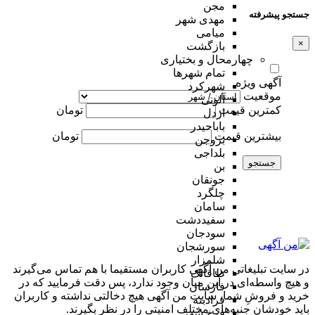
مجن
جستجو پیشرفته
مهدی شهر
میامی
×
بازگشت
چهارمحال و بختیاری
تمام شهر‌ها
آگهی ویژه
شهرکرد
موقعیت
آلونی
کمترین قیمت
تومان
اردل
باباحیدر
بیشترین قیمت
تومان
بروجن
بلداجی
جستجو
بن
جونقان
چلگرد
سامان
سفیددشت
سودجان
سورشجان
شلمزار
در سایت تبلیغاتی من آگهی کاربران مستقیما با هم تماس می‌گیرند
طاقانک
و هیچ واسطه‌ای در این میان وجود ندارد، پس دقت فرمایید که در
فارسان
خرید و فروشِ شما، سایت من آگهی هیچ دخالتی نداشته و کاربران
فرادبنه
باید خودشان جنبه‌های مختلف امنیتی را در نظر بگیرند.
فرخ شهر