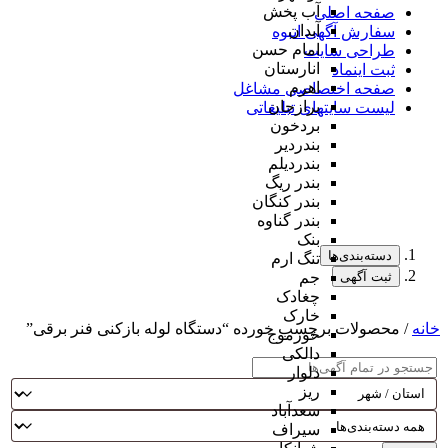
آب پخش
صفحه اصلی
آبدان
سفارش آگهی انبوه
امام حسن
طراحی سایت
انارستان
ثبت اینماد
اهرم
صفحه اختصاصی مشاغل
برازجان
لیست سایتهای تبلیغاتی
بردخون
بندردیر
بندردیلم
بندر ریگ
بندر کنگان
بندر گناوه
بنک
دسته‌بندی‌ها
تنگ ارم
ثبت آگهی
جم
چغادک
خارک
خانه
/ محصولات برچسب خورده “دستگاه لوله بازکنی فنر برقی”
خورموج
دالکی
دلوار
ریز
سعدآباد
سیراف