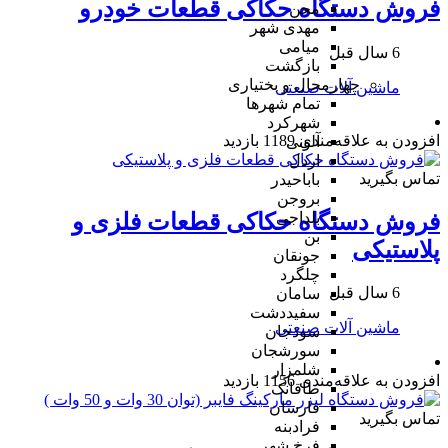
فروش دستگاه حکاکی قطعات خودرو
مجن
مهدی شهر
میامی
6 سال قبل
بازگشت
چهارمحال و بختیاری
ماشین آلات صنعتی
تمام شهر‌ها
شهرکرد
افزودن به علاقه‌مندی
1189 بازدید
آلونی
اردل
تماس بگیرید
باباحیدر
بروجن
فروش دستگاه حکاکی قطعات فلزی و
بلداجی
بن
پلاستیکی
جونقان
چلگرد
6 سال قبل
سامان
سفیددشت
ماشین آلات صنعتی
سودجان
سورشجان
شلمزار
افزودن به علاقه‌مندی
1156 بازدید
طاقانک
فارسان
تماس بگیرید
فرادبنه
فرخ شهر