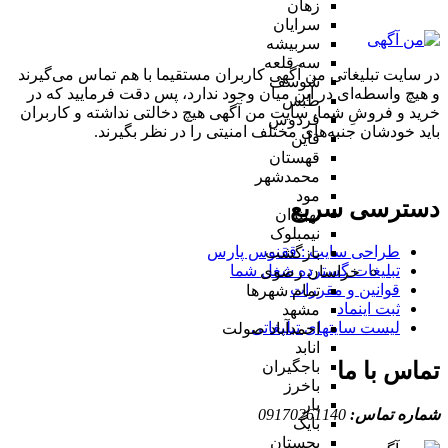
زهان
سرایان
سربیشه
سه قلعه
در سایت تبلیغاتی من آگهی کاربران مستقیما با هم تماس می‌گیرند
شوسف
و هیچ واسطه‌ای در این میان وجود ندارد، پس دقت فرمایید که در
طبس
خرید و فروشِ شما، سایت من آگهی هیچ دخالتی نداشته و کاربران
فردوس
باید خودشان جنبه‌های مختلف امنیتی را در نظر بگیرند.
قاین
قهستان
محمدشهر
مود
دسترسی سریع
نهبندان
نیمبلوک
طراحی سایت :‌ ققنوس پارس
بازگشت
تبلیغات گسترده شغل شما
خراسان رضوی
قوانین و مقررات
تمام شهر‌ها
ثبت اینماد
مشهد
لیست سایتهای تبلیغاتی
احمدآباد صولت
انابد
تماس با ما
باجگیران
باخرز
بار
شماره تماس:
09170261140
بایگ
بجستان