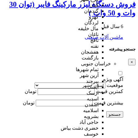
فروش دستگاه لیزر مارکینگ فایبر (توان 30
کیان
گندمان
وات و 50 وات )
گهرو
لردگان
6 سال قبل
مال خلیفه
ناغان
ماشین آلات صنعتی
نافچ
نقنه
جستجو پیشرفته
هفشجان
بازگشت
×
خراسان جنوبی
تمام شهر‌ها
آرین شهر
آگهی ویژه
بیرجند
موقعیت
آیسک
کمترین قیمت
تومان
ارسک
اسدیه
بیشترین قیمت
تومان
اسفدن
اسلامیه
جستجو
بشرویه
حاجی آباد
خضری دشت بیاض
خوسف