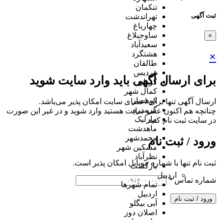
تنکمان
ثبت آگهی
تهراندشت
چهارباغ
ساوجبلاغ
×
سعیدآباد
هشتگرد
×
طالقان
فردیس
برای ارسال آگهی باید وارد سایت شوید
کردان
کمال شهر
کوهسار
ارسال آگهی تنها برای اعضای سایت امکان پذیر می‌باشد.
گرمدره
چنانچه هم‌ اکنون عضو سایت هستید وارد شوید و در غیر این صورت
مارلیک
در سایت ثبت نام کنید
ماهدشت
محمدشهر
ورود / ثبت نام
مشکین شهر
نظرآباد
ثبت نام تنها با شماره موبایل امکان پذیر است.
بازگشت
اردبیل
شماره تماس
*
تمام شهر‌ها
اردبیل
ورود / ثبت نام
آبی بیگلو
اصلان دوز