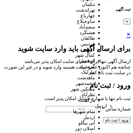
تنکمان
ثبت آگهی
تهراندشت
چهارباغ
ساوجبلاغ
×
سعیدآباد
هشتگرد
×
طالقان
فردیس
برای ارسال آگهی باید وارد سایت شوید
کردان
کمال شهر
کوهسار
ارسال آگهی تنها برای اعضای سایت امکان پذیر می‌باشد.
گرمدره
چنانچه هم‌ اکنون عضو سایت هستید وارد شوید و در غیر این صورت
مارلیک
در سایت ثبت نام کنید
ماهدشت
محمدشهر
ورود / ثبت نام
مشکین شهر
نظرآباد
ثبت نام تنها با شماره موبایل امکان پذیر است.
بازگشت
اردبیل
شماره تماس
*
تمام شهر‌ها
اردبیل
ورود / ثبت نام
آبی بیگلو
اصلان دوز