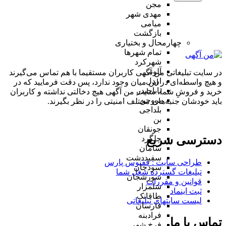
مجن
مهدی شهر
میامی
بازگشت
چهارمحال و بختیاری
تمام شهر‌ها
شهرکرد
آلونی
در سایت تبلیغاتی من آگهی کاربران مستقیما با هم تماس می‌گیرند
اردل
و هیچ واسطه‌ای در این میان وجود ندارد، پس دقت فرمایید که در
باباحیدر
خرید و فروشِ شما، سایت من آگهی هیچ دخالتی نداشته و کاربران
بروجن
باید خودشان جنبه‌های مختلف امنیتی را در نظر بگیرند.
بلداجی
بن
جونقان
دسترسی سریع
چلگرد
سامان
سفیددشت
طراحی سایت :‌ ققنوس پارس
سودجان
تبلیغات گسترده شغل شما
سورشجان
قوانین و مقررات
شلمزار
ثبت اینماد
طاقانک
لیست سایتهای تبلیغاتی
فارسان
فرادبنه
تماس با ما
فرخ شهر