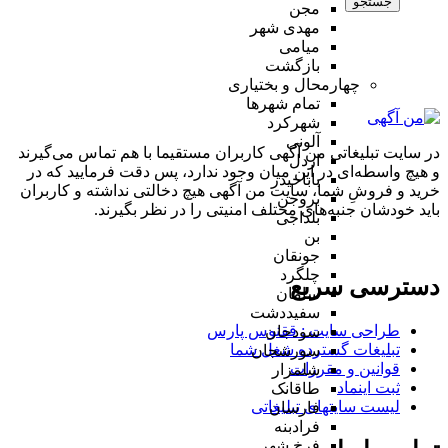
جستجو
مجن
مهدی شهر
میامی
بازگشت
چهارمحال و بختیاری
تمام شهر‌ها
شهرکرد
آلونی
در سایت تبلیغاتی من آگهی کاربران مستقیما با هم تماس می‌گیرند
اردل
و هیچ واسطه‌ای در این میان وجود ندارد، پس دقت فرمایید که در
باباحیدر
خرید و فروشِ شما، سایت من آگهی هیچ دخالتی نداشته و کاربران
بروجن
باید خودشان جنبه‌های مختلف امنیتی را در نظر بگیرند.
بلداجی
بن
جونقان
چلگرد
دسترسی سریع
سامان
سفیددشت
طراحی سایت :‌ ققنوس پارس
سودجان
تبلیغات گسترده شغل شما
سورشجان
قوانین و مقررات
شلمزار
ثبت اینماد
طاقانک
لیست سایتهای تبلیغاتی
فارسان
فرادبنه
فرخ شهر