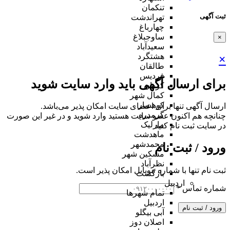
تنکمان
ثبت آگهی
تهراندشت
چهارباغ
ساوجبلاغ
×
سعیدآباد
هشتگرد
×
طالقان
فردیس
برای ارسال آگهی باید وارد سایت شوید
کردان
کمال شهر
کوهسار
ارسال آگهی تنها برای اعضای سایت امکان پذیر می‌باشد.
گرمدره
چنانچه هم‌ اکنون عضو سایت هستید وارد شوید و در غیر این صورت
مارلیک
در سایت ثبت نام کنید
ماهدشت
محمدشهر
ورود / ثبت نام
مشکین شهر
نظرآباد
ثبت نام تنها با شماره موبایل امکان پذیر است.
بازگشت
اردبیل
شماره تماس
*
تمام شهر‌ها
اردبیل
ورود / ثبت نام
آبی بیگلو
اصلان دوز