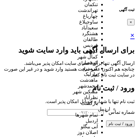
تنکمان
ثبت آگهی
تهراندشت
چهارباغ
ساوجبلاغ
×
سعیدآباد
هشتگرد
×
طالقان
فردیس
برای ارسال آگهی باید وارد سایت شوید
کردان
کمال شهر
کوهسار
ارسال آگهی تنها برای اعضای سایت امکان پذیر می‌باشد.
گرمدره
چنانچه هم‌ اکنون عضو سایت هستید وارد شوید و در غیر این صورت
مارلیک
در سایت ثبت نام کنید
ماهدشت
محمدشهر
ورود / ثبت نام
مشکین شهر
نظرآباد
ثبت نام تنها با شماره موبایل امکان پذیر است.
بازگشت
اردبیل
شماره تماس
*
تمام شهر‌ها
اردبیل
ورود / ثبت نام
آبی بیگلو
اصلان دوز