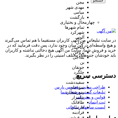
جستجو
مجن
مهدی شهر
میامی
بازگشت
چهارمحال و بختیاری
تمام شهر‌ها
شهرکرد
آلونی
در سایت تبلیغاتی من آگهی کاربران مستقیما با هم تماس می‌گیرند
اردل
و هیچ واسطه‌ای در این میان وجود ندارد، پس دقت فرمایید که در
باباحیدر
خرید و فروشِ شما، سایت من آگهی هیچ دخالتی نداشته و کاربران
بروجن
باید خودشان جنبه‌های مختلف امنیتی را در نظر بگیرند.
بلداجی
بن
جونقان
چلگرد
دسترسی سریع
سامان
سفیددشت
طراحی سایت :‌ ققنوس پارس
سودجان
تبلیغات گسترده شغل شما
سورشجان
قوانین و مقررات
شلمزار
ثبت اینماد
طاقانک
لیست سایتهای تبلیغاتی
فارسان
فرادبنه
فرخ شهر