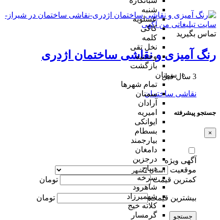
شبانکاره
شنبه
عسلویه
کاکی
تماس بگیرید
کلمه
نخل تقی
رنگ آمیزی و نقاشی ساختمان اژدری
وحدتیه
بازگشت
سمنان
3 سال قبل
تمام شهر‌ها
نقاشی ساختمان
سمنان
آرادان
امیریه
جستجو پیشرفته
ایوانکی
بسطام
×
بیارجمند
دامغان
درجزین
آگهی ویژه
دیباج
موقعیت
سرخه
کمترین قیمت
تومان
شاهرود
شهمیرزاد
بیشترین قیمت
تومان
کلاته خیج
گرمسار
جستجو