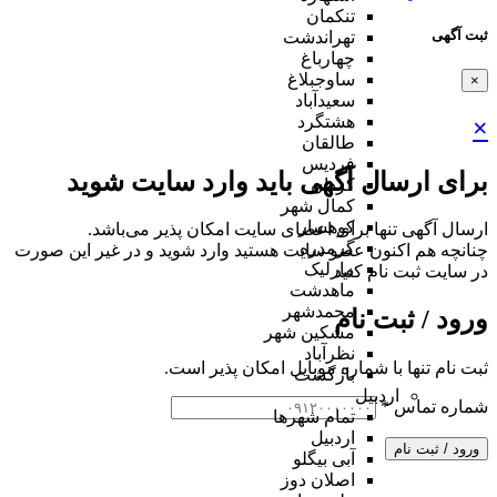
تنکمان
ثبت آگهی
تهراندشت
چهارباغ
ساوجبلاغ
×
سعیدآباد
هشتگرد
×
طالقان
فردیس
برای ارسال آگهی باید وارد سایت شوید
کردان
کمال شهر
کوهسار
ارسال آگهی تنها برای اعضای سایت امکان پذیر می‌باشد.
گرمدره
چنانچه هم‌ اکنون عضو سایت هستید وارد شوید و در غیر این صورت
مارلیک
در سایت ثبت نام کنید
ماهدشت
محمدشهر
ورود / ثبت نام
مشکین شهر
نظرآباد
ثبت نام تنها با شماره موبایل امکان پذیر است.
بازگشت
اردبیل
شماره تماس
*
تمام شهر‌ها
اردبیل
ورود / ثبت نام
آبی بیگلو
اصلان دوز