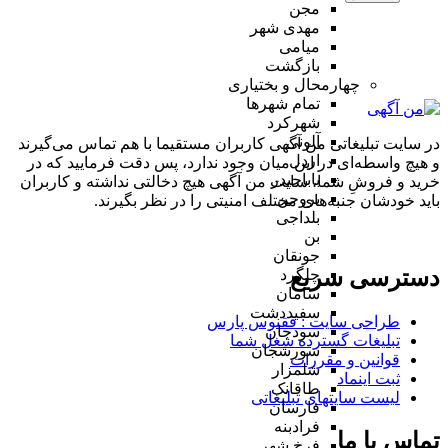
مجن
مهدی شهر
میامی
بازگشت
چهارمحال و بختیاری
تمام شهر‌ها
شهرکرد
آلونی
در سایت تبلیغاتی من آگهی کاربران مستقیما با هم تماس می‌گیرند
اردل
و هیچ واسطه‌ای در این میان وجود ندارد، پس دقت فرمایید که در
باباحیدر
خرید و فروشِ شما، سایت من آگهی هیچ دخالتی نداشته و کاربران
بروجن
باید خودشان جنبه‌های مختلف امنیتی را در نظر بگیرند.
بلداجی
بن
جونقان
دسترسی سریع
چلگرد
سامان
سفیددشت
طراحی سایت :‌ ققنوس پارس
سودجان
تبلیغات گسترده شغل شما
سورشجان
قوانین و مقررات
شلمزار
ثبت اینماد
طاقانک
لیست سایتهای تبلیغاتی
فارسان
فرادبنه
تماس با ما
فرخ شهر