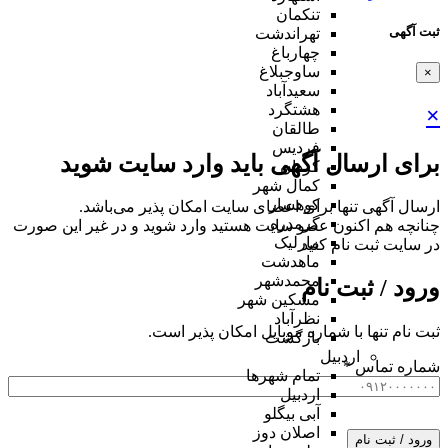
تنکمان
ثبت آگهی
تهراندشت
چهارباغ
ساوجبلاغ
×
سعیدآباد
هشتگرد
×
طالقان
فردیس
برای ارسال آگهی باید وارد سایت شوید
کردان
کمال شهر
کوهسار
ارسال آگهی تنها برای اعضای سایت امکان پذیر می‌باشد.
گرمدره
چنانچه هم‌ اکنون عضو سایت هستید وارد شوید و در غیر این صورت
مارلیک
در سایت ثبت نام کنید
ماهدشت
محمدشهر
ورود / ثبت نام
مشکین شهر
نظرآباد
ثبت نام تنها با شماره موبایل امکان پذیر است.
بازگشت
اردبیل
شماره تماس
*
تمام شهر‌ها
اردبیل
آبی بیگلو
اصلان دوز
ورود / ثبت نام