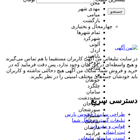
مجن
مهدی شهر
جستجو
میامی
بازگشت
چهارمحال و بختیاری
تمام شهر‌ها
شهرکرد
آلونی
اردل
باباحیدر
در سایت تبلیغاتی من آگهی کاربران مستقیما با هم تماس می‌گیرند
بروجن
و هیچ واسطه‌ای در این میان وجود ندارد، پس دقت فرمایید که در
بلداجی
خرید و فروشِ شما، سایت من آگهی هیچ دخالتی نداشته و کاربران
بن
باید خودشان جنبه‌های مختلف امنیتی را در نظر بگیرند.
جونقان
چلگرد
سامان
سفیددشت
دسترسی سریع
سودجان
سورشجان
طراحی سایت :‌ ققنوس پارس
شلمزار
تبلیغات گسترده شغل شما
طاقانک
قوانین و مقررات
فارسان
ثبت اینماد
فرادبنه
لیست سایتهای تبلیغاتی
فرخ شهر