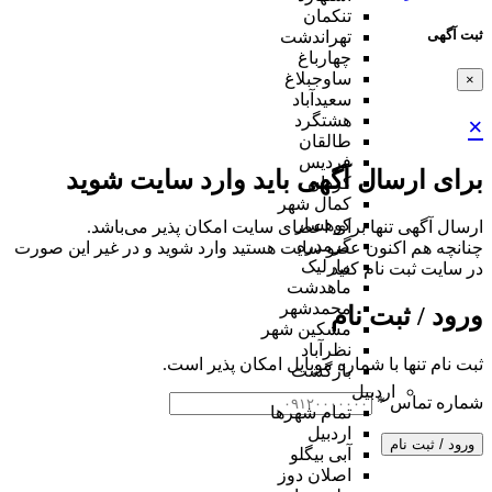
تنکمان
ثبت آگهی
تهراندشت
چهارباغ
ساوجبلاغ
×
سعیدآباد
هشتگرد
×
طالقان
فردیس
برای ارسال آگهی باید وارد سایت شوید
کردان
کمال شهر
کوهسار
ارسال آگهی تنها برای اعضای سایت امکان پذیر می‌باشد.
گرمدره
چنانچه هم‌ اکنون عضو سایت هستید وارد شوید و در غیر این صورت
مارلیک
در سایت ثبت نام کنید
ماهدشت
محمدشهر
ورود / ثبت نام
مشکین شهر
نظرآباد
ثبت نام تنها با شماره موبایل امکان پذیر است.
بازگشت
اردبیل
شماره تماس
*
تمام شهر‌ها
اردبیل
ورود / ثبت نام
آبی بیگلو
اصلان دوز