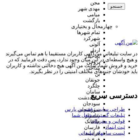
مجن
جستجو
مهدی شهر
میامی
بازگشت
چهارمحال و بختیاری
تمام شهر‌ها
شهرکرد
آلونی
اردل
در سایت تبلیغاتی من آگهی کاربران مستقیما با هم تماس می‌گیرند
باباحیدر
و هیچ واسطه‌ای در این میان وجود ندارد، پس دقت فرمایید که در
بروجن
خرید و فروشِ شما، سایت من آگهی هیچ دخالتی نداشته و کاربران
بلداجی
باید خودشان جنبه‌های مختلف امنیتی را در نظر بگیرند.
بن
جونقان
چلگرد
سامان
دسترسی سریع
سفیددشت
سودجان
طراحی سایت :‌ ققنوس پارس
سورشجان
تبلیغات گسترده شغل شما
شلمزار
قوانین و مقررات
طاقانک
ثبت اینماد
فارسان
لیست سایتهای تبلیغاتی
فرادبنه
فرخ شهر