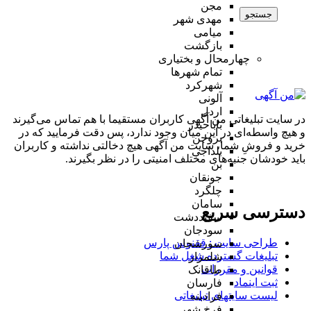
مجن
جستجو
مهدی شهر
میامی
بازگشت
چهارمحال و بختیاری
تمام شهر‌ها
شهرکرد
آلونی
اردل
در سایت تبلیغاتی من آگهی کاربران مستقیما با هم تماس می‌گیرند
باباحیدر
و هیچ واسطه‌ای در این میان وجود ندارد، پس دقت فرمایید که در
بروجن
خرید و فروشِ شما، سایت من آگهی هیچ دخالتی نداشته و کاربران
بلداجی
باید خودشان جنبه‌های مختلف امنیتی را در نظر بگیرند.
بن
جونقان
چلگرد
سامان
دسترسی سریع
سفیددشت
سودجان
طراحی سایت :‌ ققنوس پارس
سورشجان
تبلیغات گسترده شغل شما
شلمزار
قوانین و مقررات
طاقانک
ثبت اینماد
فارسان
لیست سایتهای تبلیغاتی
فرادبنه
فرخ شهر