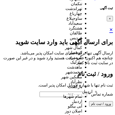
تنکمان
ثبت آگهی
تهراندشت
چهارباغ
ساوجبلاغ
×
سعیدآباد
هشتگرد
×
طالقان
فردیس
برای ارسال آگهی باید وارد سایت شوید
کردان
کمال شهر
کوهسار
ارسال آگهی تنها برای اعضای سایت امکان پذیر می‌باشد.
گرمدره
چنانچه هم‌ اکنون عضو سایت هستید وارد شوید و در غیر این صورت
مارلیک
در سایت ثبت نام کنید
ماهدشت
محمدشهر
ورود / ثبت نام
مشکین شهر
نظرآباد
ثبت نام تنها با شماره موبایل امکان پذیر است.
بازگشت
اردبیل
شماره تماس
*
تمام شهر‌ها
اردبیل
ورود / ثبت نام
آبی بیگلو
اصلان دوز