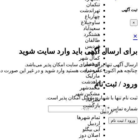
تنکمان
ثبت آگهی
تهراندشت
چهارباغ
ساوجبلاغ
×
سعیدآباد
هشتگرد
×
طالقان
فردیس
برای ارسال آگهی باید وارد سایت شوید
کردان
کمال شهر
کوهسار
ارسال آگهی تنها برای اعضای سایت امکان پذیر می‌باشد.
گرمدره
چنانچه هم‌ اکنون عضو سایت هستید وارد شوید و در غیر این صورت در
مارلیک
ماهدشت
ورود / ثبت نام
محمدشهر
مشکین شهر
ثبت نام تنها با شماره موبایل امکان پذیر است.
نظرآباد
بازگشت
شماره تماس
*
اردبیل
تمام شهر‌ها
ورود / ثبت نام
اردبیل
آبی بیگلو
اصلان دوز