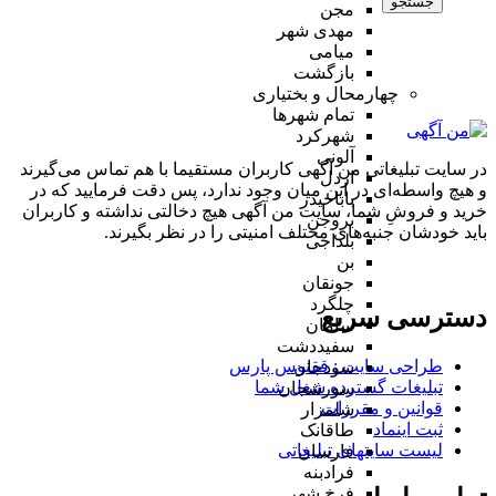
جستجو
مجن
مهدی شهر
میامی
بازگشت
چهارمحال و بختیاری
تمام شهر‌ها
شهرکرد
آلونی
در سایت تبلیغاتی من آگهی کاربران مستقیما با هم تماس می‌گیرند
اردل
و هیچ واسطه‌ای در این میان وجود ندارد، پس دقت فرمایید که در
باباحیدر
خرید و فروشِ شما، سایت من آگهی هیچ دخالتی نداشته و کاربران
بروجن
باید خودشان جنبه‌های مختلف امنیتی را در نظر بگیرند.
بلداجی
بن
جونقان
چلگرد
دسترسی سریع
سامان
سفیددشت
طراحی سایت :‌ ققنوس پارس
سودجان
تبلیغات گسترده شغل شما
سورشجان
قوانین و مقررات
شلمزار
ثبت اینماد
طاقانک
لیست سایتهای تبلیغاتی
فارسان
فرادبنه
فرخ شهر