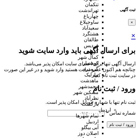
تنکمان
ثبت آگهی
تهراندشت
چهارباغ
ساوجبلاغ
×
سعیدآباد
هشتگرد
×
طالقان
فردیس
برای ارسال آگهی باید وارد سایت شوید
کردان
کمال شهر
کوهسار
ارسال آگهی تنها برای اعضای سایت امکان پذیر می‌باشد.
گرمدره
چنانچه هم‌ اکنون عضو سایت هستید وارد شوید و در غیر این صورت
مارلیک
در سایت ثبت نام کنید
ماهدشت
محمدشهر
ورود / ثبت نام
مشکین شهر
نظرآباد
ثبت نام تنها با شماره موبایل امکان پذیر است.
بازگشت
اردبیل
شماره تماس
*
تمام شهر‌ها
اردبیل
ورود / ثبت نام
آبی بیگلو
اصلان دوز