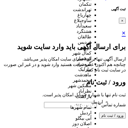
تنکمان
ثبت آگهی
تهراندشت
چهارباغ
ساوجبلاغ
×
سعیدآباد
هشتگرد
×
طالقان
فردیس
برای ارسال آگهی باید وارد سایت شوید
کردان
کمال شهر
کوهسار
ارسال آگهی تنها برای اعضای سایت امکان پذیر می‌باشد.
گرمدره
چنانچه هم‌ اکنون عضو سایت هستید وارد شوید و در غیر این صورت
مارلیک
در سایت ثبت نام کنید
ماهدشت
محمدشهر
ورود / ثبت نام
مشکین شهر
نظرآباد
ثبت نام تنها با شماره موبایل امکان پذیر است.
بازگشت
اردبیل
شماره تماس
*
تمام شهر‌ها
اردبیل
ورود / ثبت نام
آبی بیگلو
اصلان دوز