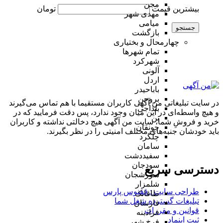
مجن
بیشترین قیمت
تومان
مهدی شهر
میامی
جستجو
بازگشت
چهارمحال و بختیاری
تمام شهر‌ها
شهرکرد
آلونی
اردل
باباحیدر
بروجن
در سایت تبلیغاتی من آگهی کاربران مستقیما با هم تماس می‌گیرند
بلداجی
و هیچ واسطه‌ای در این میان وجود ندارد، پس دقت فرمایید که در
بن
خرید و فروشِ شما، سایت من آگهی هیچ دخالتی نداشته و کاربران
جونقان
باید خودشان جنبه‌های مختلف امنیتی را در نظر بگیرند.
چلگرد
سامان
سفیددشت
سودجان
دسترسی سریع
سورشجان
شلمزار
طراحی سایت :‌ ققنوس پارس
طاقانک
تبلیغات گسترده شغل شما
فارسان
قوانین و مقررات
فرادبنه
ثبت اینماد
فرخ شهر