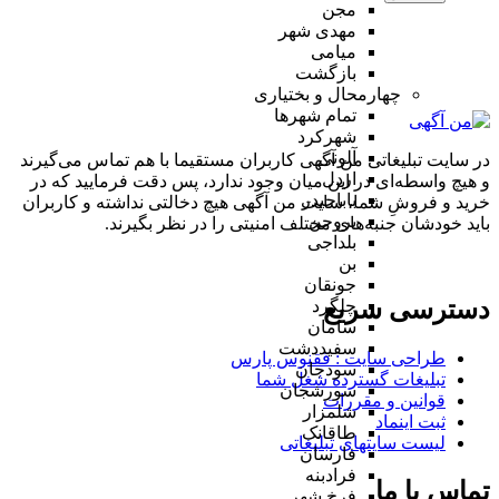
مجن
مهدی شهر
میامی
بازگشت
چهارمحال و بختیاری
تمام شهر‌ها
شهرکرد
آلونی
در سایت تبلیغاتی من آگهی کاربران مستقیما با هم تماس می‌گیرند
اردل
و هیچ واسطه‌ای در این میان وجود ندارد، پس دقت فرمایید که در
باباحیدر
خرید و فروشِ شما، سایت من آگهی هیچ دخالتی نداشته و کاربران
بروجن
باید خودشان جنبه‌های مختلف امنیتی را در نظر بگیرند.
بلداجی
بن
جونقان
دسترسی سریع
چلگرد
سامان
سفیددشت
طراحی سایت :‌ ققنوس پارس
سودجان
تبلیغات گسترده شغل شما
سورشجان
قوانین و مقررات
شلمزار
ثبت اینماد
طاقانک
لیست سایتهای تبلیغاتی
فارسان
فرادبنه
تماس با ما
فرخ شهر