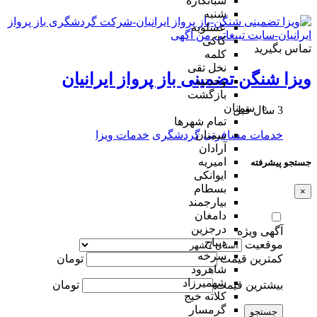
شبانکاره
شنبه
عسلویه
کاکی
تماس بگیرید
کلمه
نخل تقی
ویزا شنگن تضمینی باز پرواز ایرانیان
وحدتیه
بازگشت
سمنان
3 سال قبل
تمام شهر‌ها
خدمات مسافرتی
گردشگری
خدمات ویزا
سمنان
آرادان
امیریه
جستجو پیشرفته
ایوانکی
بسطام
×
بیارجمند
دامغان
درجزین
آگهی ویژه
دیباج
موقعیت
سرخه
کمترین قیمت
تومان
شاهرود
شهمیرزاد
بیشترین قیمت
تومان
کلاته خیج
گرمسار
جستجو