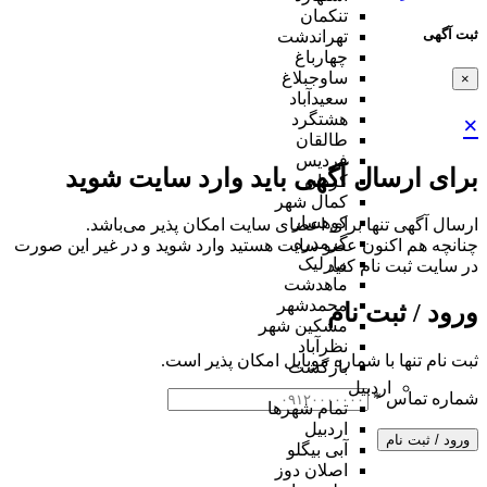
تنکمان
ثبت آگهی
تهراندشت
چهارباغ
ساوجبلاغ
×
سعیدآباد
هشتگرد
×
طالقان
فردیس
برای ارسال آگهی باید وارد سایت شوید
کردان
کمال شهر
کوهسار
ارسال آگهی تنها برای اعضای سایت امکان پذیر می‌باشد.
گرمدره
چنانچه هم‌ اکنون عضو سایت هستید وارد شوید و در غیر این صورت
مارلیک
در سایت ثبت نام کنید
ماهدشت
محمدشهر
ورود / ثبت نام
مشکین شهر
نظرآباد
ثبت نام تنها با شماره موبایل امکان پذیر است.
بازگشت
اردبیل
شماره تماس
*
تمام شهر‌ها
اردبیل
ورود / ثبت نام
آبی بیگلو
اصلان دوز