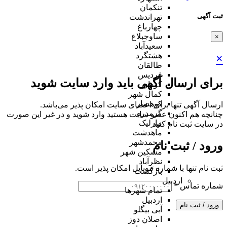
تنکمان
ثبت آگهی
تهراندشت
چهارباغ
ساوجبلاغ
×
سعیدآباد
هشتگرد
×
طالقان
فردیس
برای ارسال آگهی باید وارد سایت شوید
کردان
کمال شهر
کوهسار
ارسال آگهی تنها برای اعضای سایت امکان پذیر می‌باشد.
گرمدره
چنانچه هم‌ اکنون عضو سایت هستید وارد شوید و در غیر این صورت
مارلیک
در سایت ثبت نام کنید
ماهدشت
محمدشهر
ورود / ثبت نام
مشکین شهر
نظرآباد
ثبت نام تنها با شماره موبایل امکان پذیر است.
بازگشت
اردبیل
شماره تماس
*
تمام شهر‌ها
اردبیل
ورود / ثبت نام
آبی بیگلو
اصلان دوز