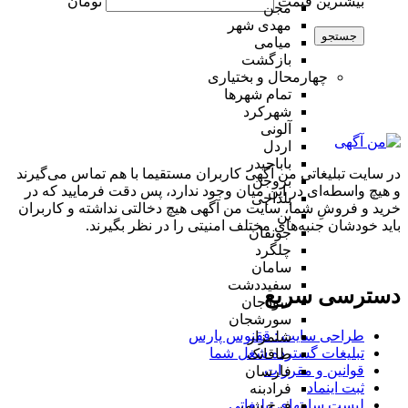
بیشترین قیمت
تومان
مجن
مهدی شهر
جستجو
میامی
بازگشت
چهارمحال و بختیاری
تمام شهر‌ها
شهرکرد
آلونی
اردل
باباحیدر
در سایت تبلیغاتی من آگهی کاربران مستقیما با هم تماس می‌گیرند
بروجن
و هیچ واسطه‌ای در این میان وجود ندارد، پس دقت فرمایید که در
بلداجی
خرید و فروشِ شما، سایت من آگهی هیچ دخالتی نداشته و کاربران
بن
باید خودشان جنبه‌های مختلف امنیتی را در نظر بگیرند.
جونقان
چلگرد
سامان
سفیددشت
دسترسی سریع
سودجان
سورشجان
طراحی سایت :‌ ققنوس پارس
شلمزار
تبلیغات گسترده شغل شما
طاقانک
قوانین و مقررات
فارسان
ثبت اینماد
فرادبنه
لیست سایتهای تبلیغاتی
فرخ شهر