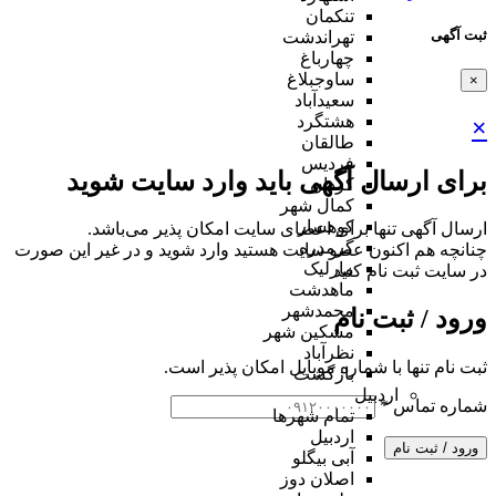
تنکمان
ثبت آگهی
تهراندشت
چهارباغ
ساوجبلاغ
×
سعیدآباد
هشتگرد
×
طالقان
فردیس
برای ارسال آگهی باید وارد سایت شوید
کردان
کمال شهر
کوهسار
ارسال آگهی تنها برای اعضای سایت امکان پذیر می‌باشد.
گرمدره
چنانچه هم‌ اکنون عضو سایت هستید وارد شوید و در غیر این صورت
مارلیک
در سایت ثبت نام کنید
ماهدشت
محمدشهر
ورود / ثبت نام
مشکین شهر
نظرآباد
ثبت نام تنها با شماره موبایل امکان پذیر است.
بازگشت
اردبیل
شماره تماس
*
تمام شهر‌ها
اردبیل
ورود / ثبت نام
آبی بیگلو
اصلان دوز