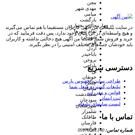
مجن
مهدی شهر
میامی
بازگشت
چهارمحال و بختیاری
در سایت تبلیغاتی من آگهی کاربران مستقیما با هم تماس می‌گیرند
تمام شهر‌ها
و هیچ واسطه‌ای در این میان وجود ندارد، پس دقت فرمایید که در
شهرکرد
خرید و فروشِ شما، سایت من آگهی هیچ دخالتی نداشته و کاربران
آلونی
باید خودشان جنبه‌های مختلف امنیتی را در نظر بگیرند.
اردل
باباحیدر
بروجن
بلداجی
دسترسی سریع
بن
جونقان
طراحی سایت :‌ ققنوس پارس
چلگرد
تبلیغات گسترده شغل شما
سامان
قوانین و مقررات
سفیددشت
ثبت اینماد
سودجان
لیست سایتهای تبلیغاتی
سورشجان
شلمزار
تماس با ما
طاقانک
فارسان
فرادبنه
شماره تماس:
09170261140
فرخ شهر