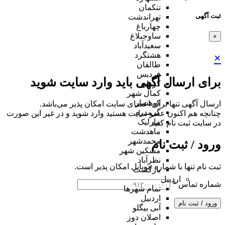
تنکمان
ثبت آگهی
تهراندشت
چهارباغ
ساوجبلاغ
×
سعیدآباد
هشتگرد
×
طالقان
فردیس
برای ارسال آگهی باید وارد سایت شوید
کردان
کمال شهر
کوهسار
ارسال آگهی تنها برای اعضای سایت امکان پذیر می‌باشد.
گرمدره
چنانچه هم‌ اکنون عضو سایت هستید وارد شوید و در غیر این صورت
مارلیک
در سایت ثبت نام کنید
ماهدشت
محمدشهر
ورود / ثبت نام
مشکین شهر
نظرآباد
ثبت نام تنها با شماره موبایل امکان پذیر است.
بازگشت
اردبیل
شماره تماس
*
تمام شهر‌ها
اردبیل
ورود / ثبت نام
آبی بیگلو
اصلان دوز