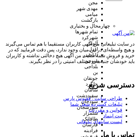
مجن
مهدی شهر
میامی
بازگشت
چهارمحال و بختیاری
تمام شهر‌ها
شهرکرد
آلونی
در سایت تبلیغاتی من آگهی کاربران مستقیما با هم تماس می‌گیرند
اردل
و هیچ واسطه‌ای در این میان وجود ندارد، پس دقت فرمایید که در
باباحیدر
خرید و فروشِ شما، سایت من آگهی هیچ دخالتی نداشته و کاربران
بروجن
باید خودشان جنبه‌های مختلف امنیتی را در نظر بگیرند.
بلداجی
بن
جونقان
دسترسی سریع
چلگرد
سامان
سفیددشت
طراحی سایت :‌ ققنوس پارس
سودجان
تبلیغات گسترده شغل شما
سورشجان
قوانین و مقررات
شلمزار
ثبت اینماد
طاقانک
لیست سایتهای تبلیغاتی
فارسان
فرادبنه
تماس با ما
فرخ شهر