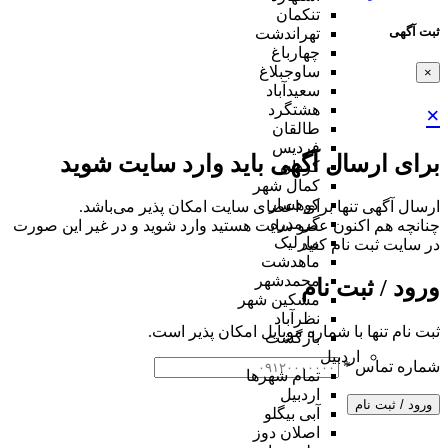
تنکمان
ثبت آگهی
تهراندشت
چهارباغ
ساوجبلاغ
×
سعیدآباد
هشتگرد
×
طالقان
فردیس
برای ارسال آگهی باید وارد سایت شوید
کردان
کمال شهر
کوهسار
ارسال آگهی تنها برای اعضای سایت امکان پذیر می‌باشد.
گرمدره
چنانچه هم‌ اکنون عضو سایت هستید وارد شوید و در غیر این صورت
مارلیک
در سایت ثبت نام کنید
ماهدشت
محمدشهر
ورود / ثبت نام
مشکین شهر
نظرآباد
ثبت نام تنها با شماره موبایل امکان پذیر است.
بازگشت
اردبیل
شماره تماس
*
تمام شهر‌ها
اردبیل
ورود / ثبت نام
آبی بیگلو
اصلان دوز