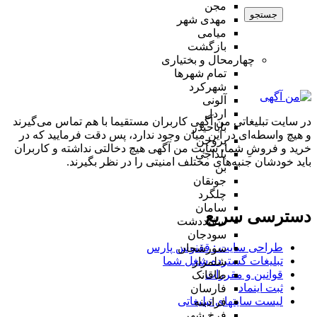
مجن
جستجو
مهدی شهر
میامی
بازگشت
چهارمحال و بختیاری
تمام شهر‌ها
شهرکرد
آلونی
اردل
در سایت تبلیغاتی من آگهی کاربران مستقیما با هم تماس می‌گیرند
باباحیدر
و هیچ واسطه‌ای در این میان وجود ندارد، پس دقت فرمایید که در
بروجن
خرید و فروشِ شما، سایت من آگهی هیچ دخالتی نداشته و کاربران
بلداجی
باید خودشان جنبه‌های مختلف امنیتی را در نظر بگیرند.
بن
جونقان
چلگرد
سامان
دسترسی سریع
سفیددشت
سودجان
طراحی سایت :‌ ققنوس پارس
سورشجان
تبلیغات گسترده شغل شما
شلمزار
قوانین و مقررات
طاقانک
ثبت اینماد
فارسان
لیست سایتهای تبلیغاتی
فرادبنه
فرخ شهر