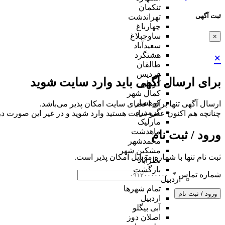
تنکمان
ثبت آگهی
تهراندشت
چهارباغ
ساوجبلاغ
×
سعیدآباد
هشتگرد
×
طالقان
فردیس
برای ارسال آگهی باید وارد سایت شوید
کردان
کمال شهر
کوهسار
ارسال آگهی تنها برای اعضای سایت امکان پذیر می‌باشد.
گرمدره
چنانچه هم‌ اکنون عضو سایت هستید وارد شوید و در غیر این صورت در
مارلیک
ماهدشت
ورود / ثبت نام
محمدشهر
مشکین شهر
ثبت نام تنها با شماره موبایل امکان پذیر است.
نظرآباد
بازگشت
شماره تماس
*
اردبیل
تمام شهر‌ها
ورود / ثبت نام
اردبیل
آبی بیگلو
اصلان دوز