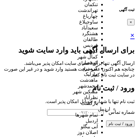
تنکمان
ثبت آگهی
تهراندشت
چهارباغ
ساوجبلاغ
×
سعیدآباد
هشتگرد
×
طالقان
فردیس
برای ارسال آگهی باید وارد سایت شوید
کردان
کمال شهر
کوهسار
ارسال آگهی تنها برای اعضای سایت امکان پذیر می‌باشد.
گرمدره
چنانچه هم‌ اکنون عضو سایت هستید وارد شوید و در غیر این صورت
مارلیک
در سایت ثبت نام کنید
ماهدشت
محمدشهر
ورود / ثبت نام
مشکین شهر
نظرآباد
ثبت نام تنها با شماره موبایل امکان پذیر است.
بازگشت
اردبیل
شماره تماس
*
تمام شهر‌ها
اردبیل
ورود / ثبت نام
آبی بیگلو
اصلان دوز