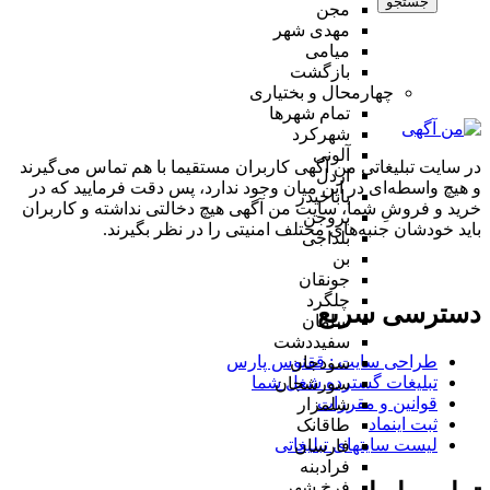
جستجو
مجن
مهدی شهر
میامی
بازگشت
چهارمحال و بختیاری
تمام شهر‌ها
شهرکرد
آلونی
در سایت تبلیغاتی من آگهی کاربران مستقیما با هم تماس می‌گیرند
اردل
و هیچ واسطه‌ای در این میان وجود ندارد، پس دقت فرمایید که در
باباحیدر
خرید و فروشِ شما، سایت من آگهی هیچ دخالتی نداشته و کاربران
بروجن
باید خودشان جنبه‌های مختلف امنیتی را در نظر بگیرند.
بلداجی
بن
جونقان
چلگرد
دسترسی سریع
سامان
سفیددشت
طراحی سایت :‌ ققنوس پارس
سودجان
تبلیغات گسترده شغل شما
سورشجان
قوانین و مقررات
شلمزار
ثبت اینماد
طاقانک
لیست سایتهای تبلیغاتی
فارسان
فرادبنه
فرخ شهر