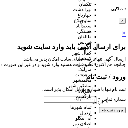
تنکمان
ثبت آگهی
تهراندشت
چهارباغ
ساوجبلاغ
×
سعیدآباد
هشتگرد
×
طالقان
فردیس
برای ارسال آگهی باید وارد سایت شوید
کردان
کمال شهر
کوهسار
ارسال آگهی تنها برای اعضای سایت امکان پذیر می‌باشد.
گرمدره
چنانچه هم‌ اکنون عضو سایت هستید وارد شوید و در غیر این صورت در
مارلیک
ماهدشت
ورود / ثبت نام
محمدشهر
مشکین شهر
ثبت نام تنها با شماره موبایل امکان پذیر است.
نظرآباد
بازگشت
شماره تماس
*
اردبیل
تمام شهر‌ها
ورود / ثبت نام
اردبیل
آبی بیگلو
اصلان دوز